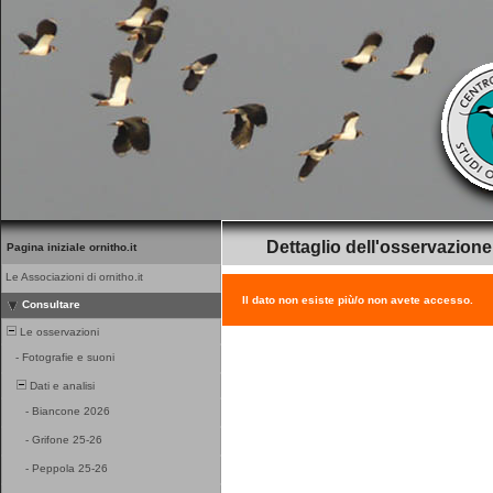
Dettaglio dell'osservazione
Pagina iniziale ornitho.it
Le Associazioni di ornitho.it
Il dato non esiste più/o non avete accesso.
Consultare
Le osservazioni
-
Fotografie e suoni
Dati e analisi
-
Biancone 2026
-
Grifone 25-26
-
Peppola 25-26