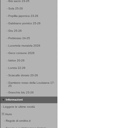
-
Ibis sacro 23-25
-
Sula 25-26
-
Popillia japonica 23-26
-
Gabbiano pontico 25-26
-
Gru 25-26
-
Pettirosso 24-25
-
Lucertola muraiola 2026
-
Geco comune 2026
-
Istrice 20-26
-
Lontra 22-26
-
Sciacallo dorato 20-26
-
Gambero rosso della Louisiana 17-
25
-
Granchio blu 23-26
Informazioni
-
Leggere le ultime novità
Aiuto
-
Regole di ornitho.it