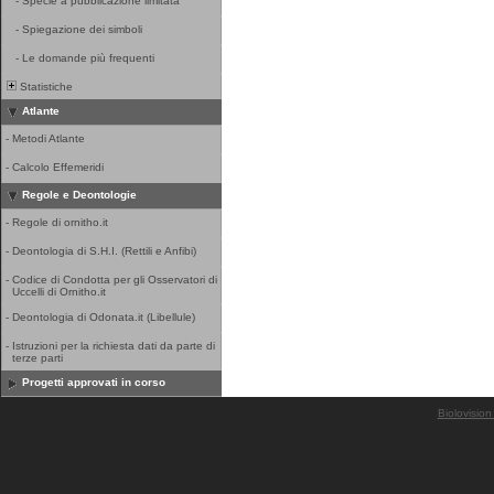
-
Specie a pubblicazione limitata
-
Spiegazione dei simboli
-
Le domande più frequenti
Statistiche
Atlante
-
Metodi Atlante
-
Calcolo Effemeridi
Regole e Deontologie
-
Regole di ornitho.it
-
Deontologia di S.H.I. (Rettili e Anfibi)
-
Codice di Condotta per gli Osservatori di
Uccelli di Ornitho.it
-
Deontologia di Odonata.it (Libellule)
-
Istruzioni per la richiesta dati da parte di
terze parti
Progetti approvati in corso
Biolovision