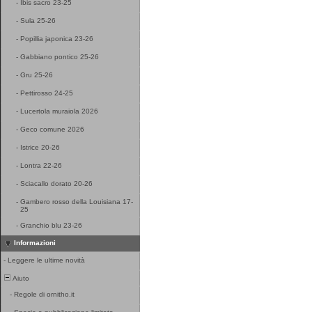
-
Ibis sacro 23-25
-
Sula 25-26
-
Popillia japonica 23-26
-
Gabbiano pontico 25-26
-
Gru 25-26
-
Pettirosso 24-25
-
Lucertola muraiola 2026
-
Geco comune 2026
-
Istrice 20-26
-
Lontra 22-26
-
Sciacallo dorato 20-26
-
Gambero rosso della Louisiana 17-
25
-
Granchio blu 23-26
Informazioni
-
Leggere le ultime novità
Aiuto
-
Regole di ornitho.it