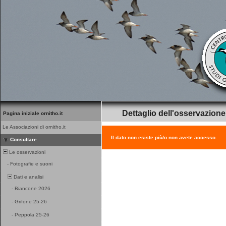
Dettaglio dell'osservazione
Pagina iniziale ornitho.it
Le Associazioni di ornitho.it
Il dato non esiste più/o non avete accesso.
Consultare
Le osservazioni
-
Fotografie e suoni
Dati e analisi
-
Biancone 2026
-
Grifone 25-26
-
Peppola 25-26