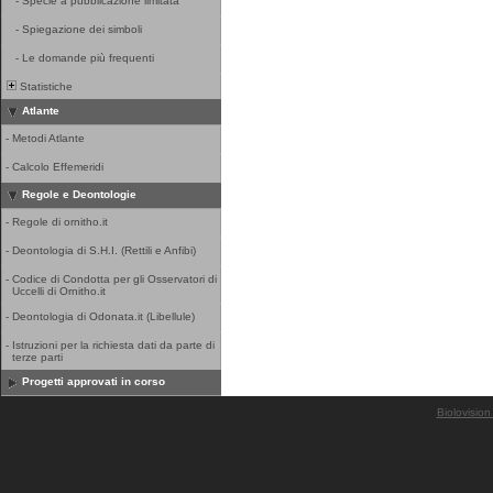
-
Specie a pubblicazione limitata
-
Spiegazione dei simboli
-
Le domande più frequenti
Statistiche
Atlante
-
Metodi Atlante
-
Calcolo Effemeridi
Regole e Deontologie
-
Regole di ornitho.it
-
Deontologia di S.H.I. (Rettili e Anfibi)
-
Codice di Condotta per gli Osservatori di
Uccelli di Ornitho.it
-
Deontologia di Odonata.it (Libellule)
-
Istruzioni per la richiesta dati da parte di
terze parti
Progetti approvati in corso
Biolovision