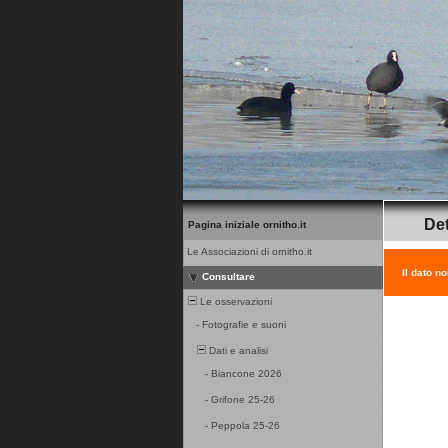
Det
Pagina iniziale ornitho.it
Le Associazioni di ornitho.it
Il dato n
Consultare
Le osservazioni
-
Fotografie e suoni
Dati e analisi
-
Biancone 2026
-
Grifone 25-26
-
Peppola 25-26