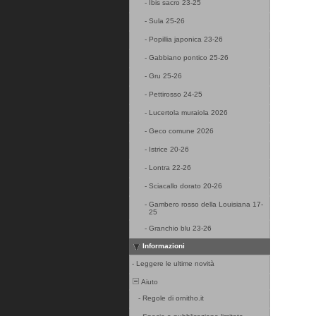
-
Ibis sacro 23-25
-
Sula 25-26
-
Popillia japonica 23-26
-
Gabbiano pontico 25-26
-
Gru 25-26
-
Pettirosso 24-25
-
Lucertola muraiola 2026
-
Geco comune 2026
-
Istrice 20-26
-
Lontra 22-26
-
Sciacallo dorato 20-26
-
Gambero rosso della Louisiana 17-
25
-
Granchio blu 23-26
Informazioni
-
Leggere le ultime novità
Aiuto
-
Regole di ornitho.it