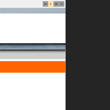
en
it
de
fr