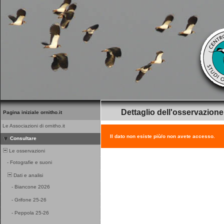
Dettaglio dell'osservazione
Pagina iniziale ornitho.it
Le Associazioni di ornitho.it
Il dato non esiste più/o non avete accesso.
Consultare
Le osservazioni
-
Fotografie e suoni
Dati e analisi
-
Biancone 2026
-
Grifone 25-26
-
Peppola 25-26