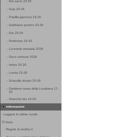
-
Ibis sacro 23-25
-
Sula 25-26
-
Popillia japonica 23-26
-
Gabbiano pontico 25-26
-
Gru 25-26
-
Pettirosso 24-25
-
Lucertola muraiola 2026
-
Geco comune 2026
-
Istrice 20-26
-
Lontra 22-26
-
Sciacallo dorato 20-26
-
Gambero rosso della Louisiana 17-
25
-
Granchio blu 23-26
Informazioni
-
Leggere le ultime novità
Aiuto
-
Regole di ornitho.it