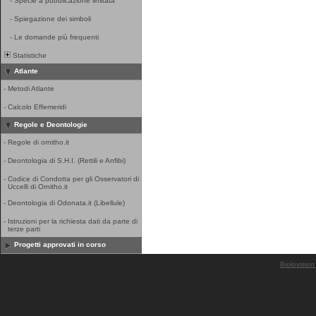
-
Specie a pubblicazione limitata
-
Spiegazione dei simboli
-
Le domande più frequenti
Statistiche
Atlante
-
Metodi Atlante
-
Calcolo Effemeridi
Regole e Deontologie
-
Regole di ornitho.it
-
Deontologia di S.H.I. (Rettili e Anfibi)
-
Codice di Condotta per gli Osservatori di
Uccelli di Ornitho.it
-
Deontologia di Odonata.it (Libellule)
-
Istruzioni per la richiesta dati da parte di
terze parti
Progetti approvati in corso
Biolovision