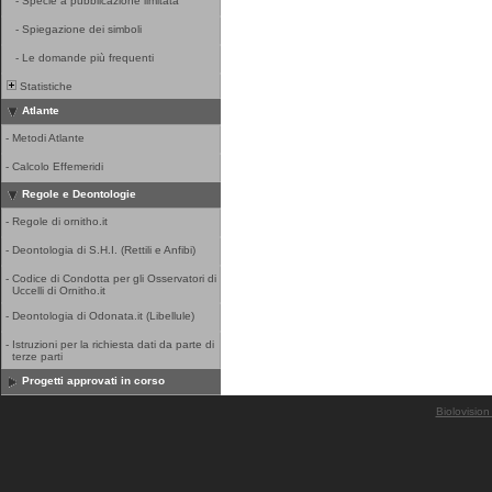
-
Specie a pubblicazione limitata
-
Spiegazione dei simboli
-
Le domande più frequenti
Statistiche
Atlante
-
Metodi Atlante
-
Calcolo Effemeridi
Regole e Deontologie
-
Regole di ornitho.it
-
Deontologia di S.H.I. (Rettili e Anfibi)
-
Codice di Condotta per gli Osservatori di
Uccelli di Ornitho.it
-
Deontologia di Odonata.it (Libellule)
-
Istruzioni per la richiesta dati da parte di
terze parti
Progetti approvati in corso
Biolovision