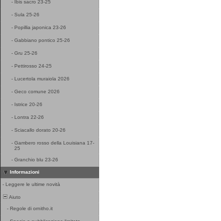
-
Ibis sacro 23-25
-
Sula 25-26
-
Popillia japonica 23-26
-
Gabbiano pontico 25-26
-
Gru 25-26
-
Pettirosso 24-25
-
Lucertola muraiola 2026
-
Geco comune 2026
-
Istrice 20-26
-
Lontra 22-26
-
Sciacallo dorato 20-26
-
Gambero rosso della Louisiana 17-
25
-
Granchio blu 23-26
Informazioni
-
Leggere le ultime novità
Aiuto
-
Regole di ornitho.it