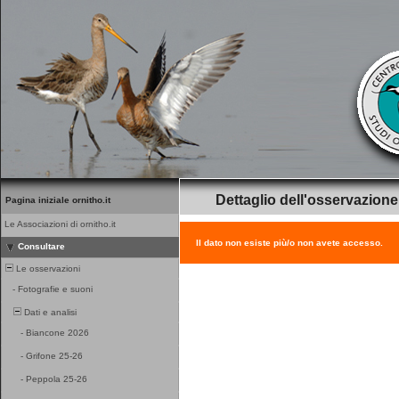
Dettaglio dell'osservazione
Pagina iniziale ornitho.it
Le Associazioni di ornitho.it
Il dato non esiste più/o non avete accesso.
Consultare
Le osservazioni
-
Fotografie e suoni
Dati e analisi
-
Biancone 2026
-
Grifone 25-26
-
Peppola 25-26