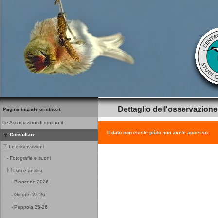
Dettaglio dell'osservazione
Pagina iniziale ornitho.it
Le Associazioni di ornitho.it
Il dato non esiste più/o non avete accesso.
Consultare
Le osservazioni
-
Fotografie e suoni
Dati e analisi
-
Biancone 2026
-
Grifone 25-26
-
Peppola 25-26