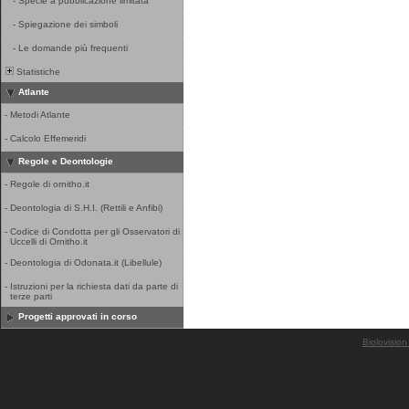
-
Specie a pubblicazione limitata
-
Spiegazione dei simboli
-
Le domande più frequenti
Statistiche
Atlante
-
Metodi Atlante
-
Calcolo Effemeridi
Regole e Deontologie
-
Regole di ornitho.it
-
Deontologia di S.H.I. (Rettili e Anfibi)
-
Codice di Condotta per gli Osservatori di
Uccelli di Ornitho.it
-
Deontologia di Odonata.it (Libellule)
-
Istruzioni per la richiesta dati da parte di
terze parti
Progetti approvati in corso
Biolovision