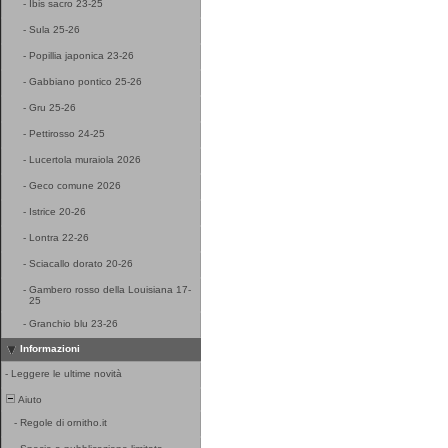
-
Ibis sacro 23-25
-
Sula 25-26
-
Popillia japonica 23-26
-
Gabbiano pontico 25-26
-
Gru 25-26
-
Pettirosso 24-25
-
Lucertola muraiola 2026
-
Geco comune 2026
-
Istrice 20-26
-
Lontra 22-26
-
Sciacallo dorato 20-26
-
Gambero rosso della Louisiana 17-
25
-
Granchio blu 23-26
Informazioni
-
Leggere le ultime novità
Aiuto
-
Regole di ornitho.it