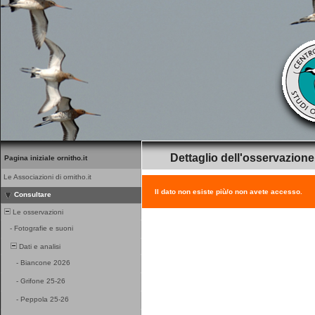
Dettaglio dell'osservazione
Pagina iniziale ornitho.it
Le Associazioni di ornitho.it
Il dato non esiste più/o non avete accesso.
Consultare
Le osservazioni
-
Fotografie e suoni
Dati e analisi
-
Biancone 2026
-
Grifone 25-26
-
Peppola 25-26