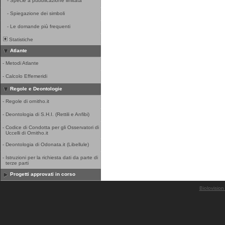
-
Specie a pubblicazione limitata
-
Spiegazione dei simboli
-
Le domande più frequenti
Statistiche
Atlante
-
Metodi Atlante
-
Calcolo Effemeridi
Regole e Deontologie
-
Regole di ornitho.it
-
Deontologia di S.H.I. (Rettili e Anfibi)
-
Codice di Condotta per gli Osservatori di
Uccelli di Ornitho.it
-
Deontologia di Odonata.it (Libellule)
-
Istruzioni per la richiesta dati da parte di
terze parti
Progetti approvati in corso
Biolovision