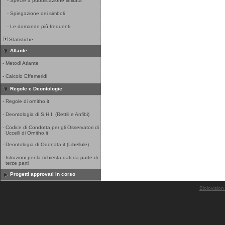
-
Specie a pubblicazione limitata
-
Spiegazione dei simboli
-
Le domande più frequenti
Statistiche
Atlante
-
Metodi Atlante
-
Calcolo Effemeridi
Regole e Deontologie
-
Regole di ornitho.it
-
Deontologia di S.H.I. (Rettili e Anfibi)
-
Codice di Condotta per gli Osservatori di
Uccelli di Ornitho.it
-
Deontologia di Odonata.it (Libellule)
-
Istruzioni per la richiesta dati da parte di
terze parti
Progetti approvati in corso
Biolovision