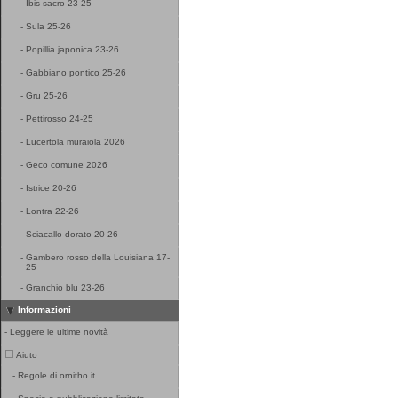
-
Ibis sacro 23-25
-
Sula 25-26
-
Popillia japonica 23-26
-
Gabbiano pontico 25-26
-
Gru 25-26
-
Pettirosso 24-25
-
Lucertola muraiola 2026
-
Geco comune 2026
-
Istrice 20-26
-
Lontra 22-26
-
Sciacallo dorato 20-26
-
Gambero rosso della Louisiana 17-
25
-
Granchio blu 23-26
Informazioni
-
Leggere le ultime novità
Aiuto
-
Regole di ornitho.it