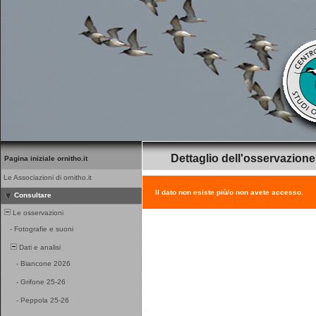
Dettaglio dell'osservazione
Pagina iniziale ornitho.it
Le Associazioni di ornitho.it
Il dato non esiste più/o non avete accesso.
Consultare
Le osservazioni
-
Fotografie e suoni
Dati e analisi
-
Biancone 2026
-
Grifone 25-26
-
Peppola 25-26