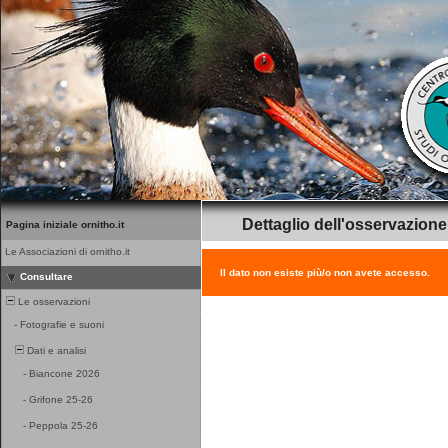
Dettaglio dell'osservazione
Pagina iniziale ornitho.it
Le Associazioni di ornitho.it
Il dato non esiste più/o non avete accesso.
Consultare
Le osservazioni
-
Fotografie e suoni
Dati e analisi
-
Biancone 2026
-
Grifone 25-26
-
Peppola 25-26