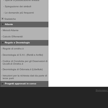
-
Specie a pubblicazione limitata
-
Spiegazione dei simboli
-
Le domande più frequenti
Statistiche
Atlante
-
Metodi Atlante
-
Calcolo Effemeridi
Regole e Deontologie
-
Regole di ornitho.it
-
Deontologia di S.H.I. (Rettili e Anfibi)
-
Codice di Condotta per gli Osservatori di
Uccelli di Ornitho.it
-
Deontologia di Odonata.it (Libellule)
-
Istruzioni per la richiesta dati da parte di
terze parti
Progetti approvati in corso
Biolovision