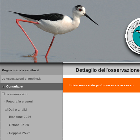
Dettaglio dell'osservazione
Pagina iniziale ornitho.it
Le Associazioni di ornitho.it
Il dato non esiste più/o non avete accesso.
Consultare
Le osservazioni
-
Fotografie e suoni
Dati e analisi
-
Biancone 2026
-
Grifone 25-26
-
Peppola 25-26