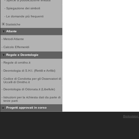
-
Specie a pubblicazione limitata
-
Spiegazione dei simboli
-
Le domande più frequenti
Statistiche
Atlante
-
Metodi Atlante
-
Calcolo Effemeridi
Regole e Deontologie
-
Regole di ornitho.it
-
Deontologia di S.H.I. (Rettili e Anfibi)
-
Codice di Condotta per gli Osservatori di
Uccelli di Ornitho.it
-
Deontologia di Odonata.it (Libellule)
-
Istruzioni per la richiesta dati da parte di
terze parti
Progetti approvati in corso
Biolovision