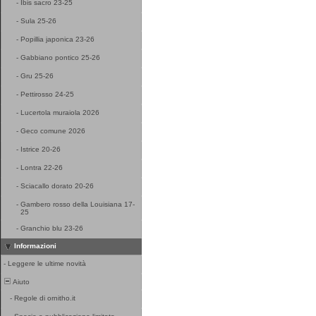
-
Ibis sacro 23-25
-
Sula 25-26
-
Popillia japonica 23-26
-
Gabbiano pontico 25-26
-
Gru 25-26
-
Pettirosso 24-25
-
Lucertola muraiola 2026
-
Geco comune 2026
-
Istrice 20-26
-
Lontra 22-26
-
Sciacallo dorato 20-26
-
Gambero rosso della Louisiana 17-
25
-
Granchio blu 23-26
Informazioni
-
Leggere le ultime novità
Aiuto
-
Regole di ornitho.it