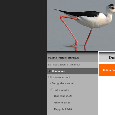
Det
Pagina iniziale ornitho.it
Le Associazioni di ornitho.it
Il dato n
Consultare
Le osservazioni
-
Fotografie e suoni
Dati e analisi
-
Biancone 2026
-
Grifone 25-26
-
Peppola 25-26