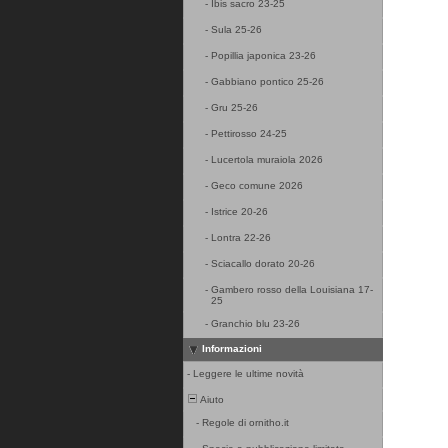
-
Ibis sacro 23-25
-
Sula 25-26
-
Popillia japonica 23-26
-
Gabbiano pontico 25-26
-
Gru 25-26
-
Pettirosso 24-25
-
Lucertola muraiola 2026
-
Geco comune 2026
-
Istrice 20-26
-
Lontra 22-26
-
Sciacallo dorato 20-26
-
Gambero rosso della Louisiana 17-
25
-
Granchio blu 23-26
Informazioni
-
Leggere le ultime novità
Aiuto
-
Regole di ornitho.it