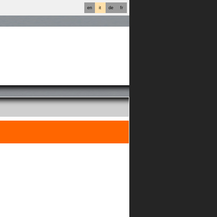
en
it
de
fr