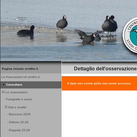
Dettaglio dell'osservazione
Pagina iniziale ornitho.it
Le Associazioni di ornitho.it
Il dato non esiste più/o non avete accesso.
Consultare
Le osservazioni
-
Fotografie e suoni
Dati e analisi
-
Biancone 2026
-
Grifone 25-26
-
Peppola 25-26