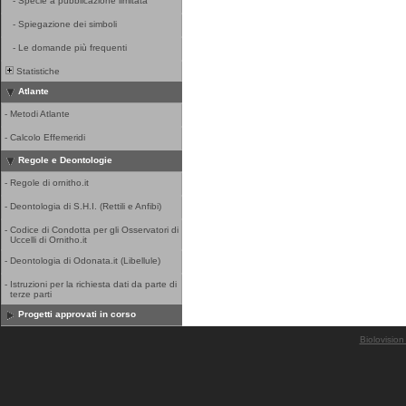
-
Specie a pubblicazione limitata
-
Spiegazione dei simboli
-
Le domande più frequenti
Statistiche
Atlante
-
Metodi Atlante
-
Calcolo Effemeridi
Regole e Deontologie
-
Regole di ornitho.it
-
Deontologia di S.H.I. (Rettili e Anfibi)
-
Codice di Condotta per gli Osservatori di
Uccelli di Ornitho.it
-
Deontologia di Odonata.it (Libellule)
-
Istruzioni per la richiesta dati da parte di
terze parti
Progetti approvati in corso
Biolovision