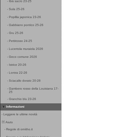
-
Ibis sacro 23-25
-
Sula 25-26
-
Popillia japonica 23-26
-
Gabbiano pontico 25-26
-
Gru 25-26
-
Pettirosso 24-25
-
Lucertola muraiola 2026
-
Geco comune 2026
-
Istrice 20-26
-
Lontra 22-26
-
Sciacallo dorato 20-26
-
Gambero rosso della Louisiana 17-
25
-
Granchio blu 23-26
Informazioni
-
Leggere le ultime novità
Aiuto
-
Regole di ornitho.it