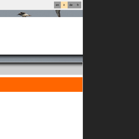
en
it
de
fr