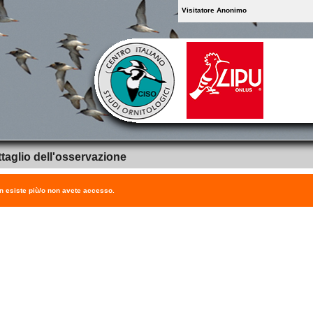
Visitatore Anonimo
taglio dell'osservazione
on esiste più/o non avete accesso.