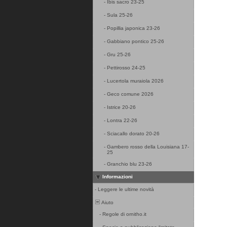
-
Ibis sacro 23-25
-
Sula 25-26
-
Popillia japonica 23-26
-
Gabbiano pontico 25-26
-
Gru 25-26
-
Pettirosso 24-25
-
Lucertola muraiola 2026
-
Geco comune 2026
-
Istrice 20-26
-
Lontra 22-26
-
Sciacallo dorato 20-26
-
Gambero rosso della Louisiana 17-
25
-
Granchio blu 23-26
Informazioni
-
Leggere le ultime novità
Aiuto
-
Regole di ornitho.it