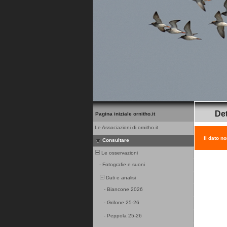
Det
Pagina iniziale ornitho.it
Le Associazioni di ornitho.it
Il dato n
Consultare
Le osservazioni
-
Fotografie e suoni
Dati e analisi
-
Biancone 2026
-
Grifone 25-26
-
Peppola 25-26