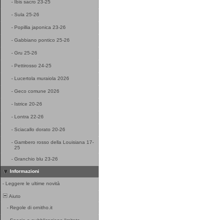
-
Ibis sacro 23-25
-
Sula 25-26
-
Popillia japonica 23-26
-
Gabbiano pontico 25-26
-
Gru 25-26
-
Pettirosso 24-25
-
Lucertola muraiola 2026
-
Geco comune 2026
-
Istrice 20-26
-
Lontra 22-26
-
Sciacallo dorato 20-26
-
Gambero rosso della Louisiana 17-
25
-
Granchio blu 23-26
Informazioni
-
Leggere le ultime novità
Aiuto
-
Regole di ornitho.it