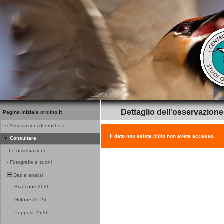
Dettaglio dell'osservazione
Pagina iniziale ornitho.it
Le Associazioni di ornitho.it
Il dato non esiste più/o non avete accesso.
Consultare
Le osservazioni
-
Fotografie e suoni
Dati e analisi
-
Biancone 2026
-
Grifone 25-26
-
Peppola 25-26