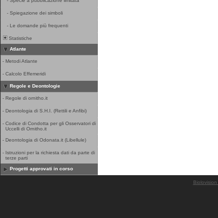
-
Specie a pubblicazione limitata
-
Spiegazione dei simboli
-
Le domande più frequenti
Statistiche
Atlante
-
Metodi Atlante
-
Calcolo Effemeridi
Regole e Deontologie
-
Regole di ornitho.it
-
Deontologia di S.H.I. (Rettili e Anfibi)
-
Codice di Condotta per gli Osservatori di
Uccelli di Ornitho.it
-
Deontologia di Odonata.it (Libellule)
-
Istruzioni per la richiesta dati da parte di
terze parti
Progetti approvati in corso
Biolovision