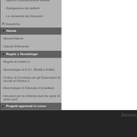
-
Specie a pubblicazione limitata
-
Spiegazione dei simboli
-
Le domande più frequenti
Statistiche
Atlante
-
Metodi Atlante
-
Calcolo Effemeridi
Regole e Deontologie
-
Regole di ornitho.it
-
Deontologia di S.H.I. (Rettili e Anfibi)
-
Codice di Condotta per gli Osservatori di
Uccelli di Ornitho.it
-
Deontologia di Odonata.it (Libellule)
-
Istruzioni per la richiesta dati da parte di
terze parti
Progetti approvati in corso
Biolovision