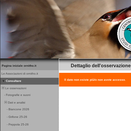
Dettaglio dell'osservazione
Pagina iniziale ornitho.it
Le Associazioni di ornitho.it
Il dato non esiste più/o non avete accesso.
Consultare
Le osservazioni
-
Fotografie e suoni
Dati e analisi
-
Biancone 2026
-
Grifone 25-26
-
Peppola 25-26