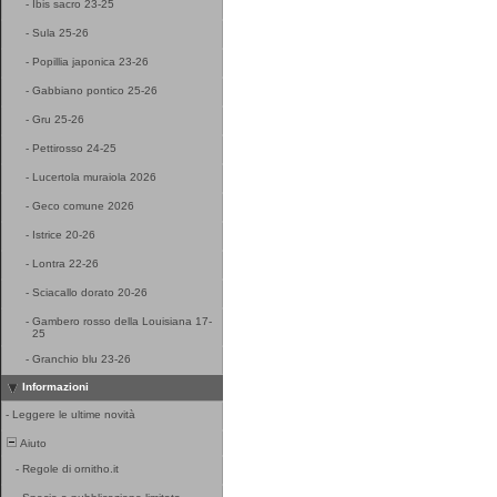
-
Ibis sacro 23-25
-
Sula 25-26
-
Popillia japonica 23-26
-
Gabbiano pontico 25-26
-
Gru 25-26
-
Pettirosso 24-25
-
Lucertola muraiola 2026
-
Geco comune 2026
-
Istrice 20-26
-
Lontra 22-26
-
Sciacallo dorato 20-26
-
Gambero rosso della Louisiana 17-
25
-
Granchio blu 23-26
Informazioni
-
Leggere le ultime novità
Aiuto
-
Regole di ornitho.it