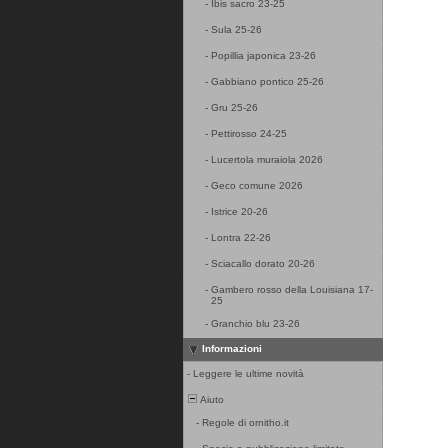
-
Ibis sacro 23-25
-
Sula 25-26
-
Popillia japonica 23-26
-
Gabbiano pontico 25-26
-
Gru 25-26
-
Pettirosso 24-25
-
Lucertola muraiola 2026
-
Geco comune 2026
-
Istrice 20-26
-
Lontra 22-26
-
Sciacallo dorato 20-26
-
Gambero rosso della Louisiana 17-
25
-
Granchio blu 23-26
Informazioni
-
Leggere le ultime novità
Aiuto
-
Regole di ornitho.it