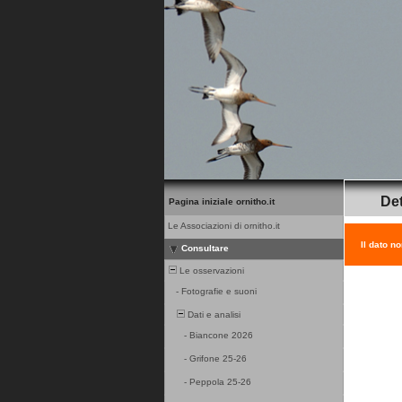
Det
Pagina iniziale ornitho.it
Le Associazioni di ornitho.it
Il dato n
Consultare
Le osservazioni
-
Fotografie e suoni
Dati e analisi
-
Biancone 2026
-
Grifone 25-26
-
Peppola 25-26