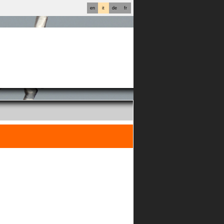
en
it
de
fr