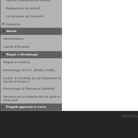
-
Specie a pubblicazione limitata
-
Spiegazione dei simboli
-
Le domande più frequenti
Statistiche
Atlante
-
Metodi Atlante
-
Calcolo Effemeridi
Regole e Deontologie
-
Regole di ornitho.it
-
Deontologia di S.H.I. (Rettili e Anfibi)
-
Codice di Condotta per gli Osservatori di
Uccelli di Ornitho.it
-
Deontologia di Odonata.it (Libellule)
-
Istruzioni per la richiesta dati da parte di
terze parti
Progetti approvati in corso
Biolovision