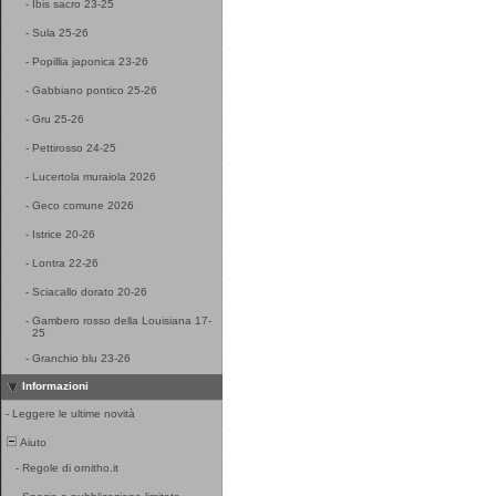
-
Ibis sacro 23-25
-
Sula 25-26
-
Popillia japonica 23-26
-
Gabbiano pontico 25-26
-
Gru 25-26
-
Pettirosso 24-25
-
Lucertola muraiola 2026
-
Geco comune 2026
-
Istrice 20-26
-
Lontra 22-26
-
Sciacallo dorato 20-26
-
Gambero rosso della Louisiana 17-
25
-
Granchio blu 23-26
Informazioni
-
Leggere le ultime novità
Aiuto
-
Regole di ornitho.it