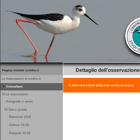
Dettaglio dell'osservazione
Pagina iniziale ornitho.it
Le Associazioni di ornitho.it
Il dato non esiste più/o non avete accesso.
Consultare
Le osservazioni
-
Fotografie e suoni
Dati e analisi
-
Biancone 2026
-
Grifone 25-26
-
Peppola 25-26