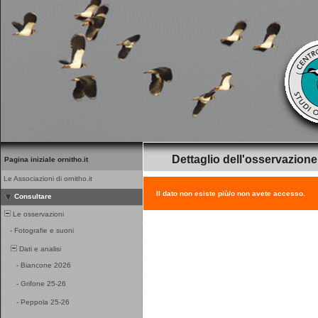
Dettaglio dell'osservazione
Pagina iniziale ornitho.it
Le Associazioni di ornitho.it
Il dato non esiste più/o non avete accesso.
Consultare
Le osservazioni
-
Fotografie e suoni
Dati e analisi
-
Biancone 2026
-
Grifone 25-26
-
Peppola 25-26