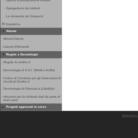
-
Specie a pubblicazione limitata
-
Spiegazione dei simboli
-
Le domande più frequenti
Statistiche
Atlante
-
Metodi Atlante
-
Calcolo Effemeridi
Regole e Deontologie
-
Regole di ornitho.it
-
Deontologia di S.H.I. (Rettili e Anfibi)
-
Codice di Condotta per gli Osservatori di
Uccelli di Ornitho.it
-
Deontologia di Odonata.it (Libellule)
-
Istruzioni per la richiesta dati da parte di
terze parti
Progetti approvati in corso
Biolovision