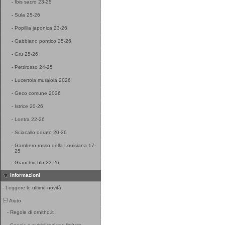
-
Ibis sacro 23-25
-
Sula 25-26
-
Popillia japonica 23-26
-
Gabbiano pontico 25-26
-
Gru 25-26
-
Pettirosso 24-25
-
Lucertola muraiola 2026
-
Geco comune 2026
-
Istrice 20-26
-
Lontra 22-26
-
Sciacallo dorato 20-26
-
Gambero rosso della Louisiana 17-
25
-
Granchio blu 23-26
Informazioni
-
Leggere le ultime novità
Aiuto
-
Regole di ornitho.it