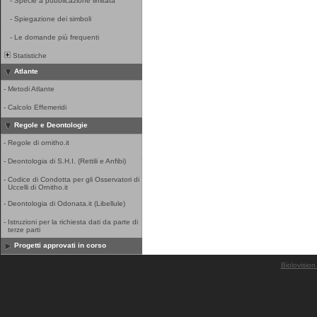
-
Specie a pubblicazione limitata
-
Spiegazione dei simboli
-
Le domande più frequenti
Statistiche
Atlante
-
Metodi Atlante
-
Calcolo Effemeridi
Regole e Deontologie
-
Regole di ornitho.it
-
Deontologia di S.H.I. (Rettili e Anfibi)
-
Codice di Condotta per gli Osservatori di
Uccelli di Ornitho.it
-
Deontologia di Odonata.it (Libellule)
-
Istruzioni per la richiesta dati da parte di
terze parti
Progetti approvati in corso
Biolovision