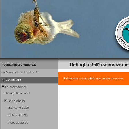
Dettaglio dell'osservazione
Pagina iniziale ornitho.it
Le Associazioni di ornitho.it
Il dato non esiste più/o non avete accesso.
Consultare
Le osservazioni
-
Fotografie e suoni
Dati e analisi
-
Biancone 2026
-
Grifone 25-26
-
Peppola 25-26