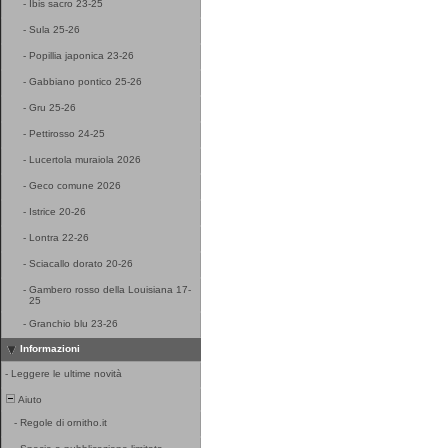
-
Ibis sacro 23-25
-
Sula 25-26
-
Popillia japonica 23-26
-
Gabbiano pontico 25-26
-
Gru 25-26
-
Pettirosso 24-25
-
Lucertola muraiola 2026
-
Geco comune 2026
-
Istrice 20-26
-
Lontra 22-26
-
Sciacallo dorato 20-26
-
Gambero rosso della Louisiana 17-
25
-
Granchio blu 23-26
Informazioni
-
Leggere le ultime novità
Aiuto
-
Regole di ornitho.it