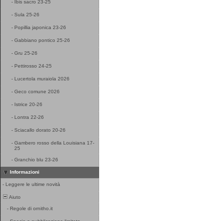
-
Ibis sacro 23-25
-
Sula 25-26
-
Popillia japonica 23-26
-
Gabbiano pontico 25-26
-
Gru 25-26
-
Pettirosso 24-25
-
Lucertola muraiola 2026
-
Geco comune 2026
-
Istrice 20-26
-
Lontra 22-26
-
Sciacallo dorato 20-26
-
Gambero rosso della Louisiana 17-
25
-
Granchio blu 23-26
Informazioni
-
Leggere le ultime novità
Aiuto
-
Regole di ornitho.it