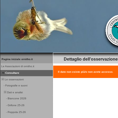
Dettaglio dell'osservazione
Pagina iniziale ornitho.it
Le Associazioni di ornitho.it
Il dato non esiste più/o non avete accesso.
Consultare
Le osservazioni
-
Fotografie e suoni
Dati e analisi
-
Biancone 2026
-
Grifone 25-26
-
Peppola 25-26