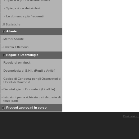
-
Specie a pubblicazione limitata
-
Spiegazione dei simboli
-
Le domande più frequenti
Statistiche
Atlante
-
Metodi Atlante
-
Calcolo Effemeridi
Regole e Deontologie
-
Regole di ornitho.it
-
Deontologia di S.H.I. (Rettili e Anfibi)
-
Codice di Condotta per gli Osservatori di
Uccelli di Ornitho.it
-
Deontologia di Odonata.it (Libellule)
-
Istruzioni per la richiesta dati da parte di
terze parti
Progetti approvati in corso
Biolovision