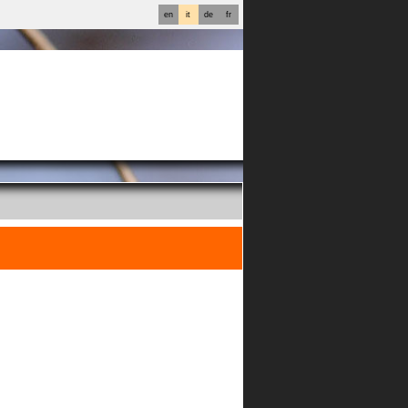
en
it
de
fr