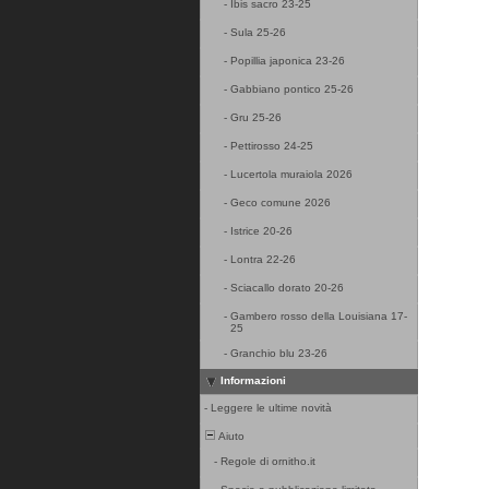
-
Ibis sacro 23-25
-
Sula 25-26
-
Popillia japonica 23-26
-
Gabbiano pontico 25-26
-
Gru 25-26
-
Pettirosso 24-25
-
Lucertola muraiola 2026
-
Geco comune 2026
-
Istrice 20-26
-
Lontra 22-26
-
Sciacallo dorato 20-26
-
Gambero rosso della Louisiana 17-
25
-
Granchio blu 23-26
Informazioni
-
Leggere le ultime novità
Aiuto
-
Regole di ornitho.it