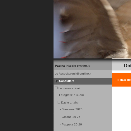
Det
Pagina iniziale ornitho.it
Le Associazioni di ornitho.it
Il dato n
Consultare
Le osservazioni
-
Fotografie e suoni
Dati e analisi
-
Biancone 2026
-
Grifone 25-26
-
Peppola 25-26