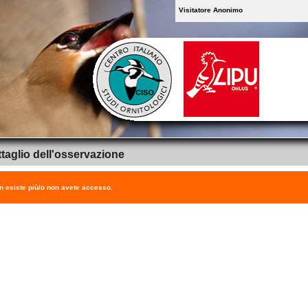
Visitatore Anonimo
taglio dell'osservazione
on esiste più/o non avete accesso.