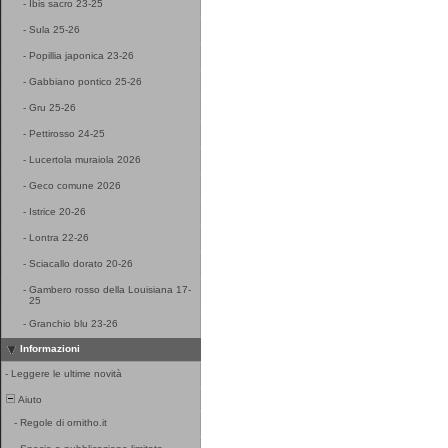
-
Ibis sacro 23-25
-
Sula 25-26
-
Popillia japonica 23-26
-
Gabbiano pontico 25-26
-
Gru 25-26
-
Pettirosso 24-25
-
Lucertola muraiola 2026
-
Geco comune 2026
-
Istrice 20-26
-
Lontra 22-26
-
Sciacallo dorato 20-26
-
Gambero rosso della Louisiana 17-
25
-
Granchio blu 23-26
Informazioni
-
Leggere le ultime novità
Aiuto
-
Regole di ornitho.it