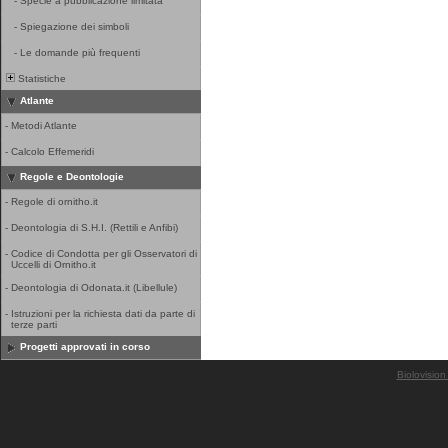
-
Specie a pubblicazione limitata
-
Spiegazione dei simboli
-
Le domande più frequenti
Statistiche
Atlante
-
Metodi Atlante
-
Calcolo Effemeridi
Regole e Deontologie
-
Regole di ornitho.it
-
Deontologia di S.H.I. (Rettili e Anfibi)
-
Codice di Condotta per gli Osservatori di
Uccelli di Ornitho.it
-
Deontologia di Odonata.it (Libellule)
-
Istruzioni per la richiesta dati da parte di
terze parti
Progetti approvati in corso
Biolovision