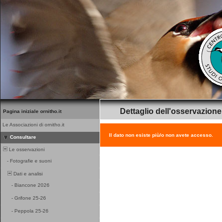
Dettaglio dell'osservazione
Pagina iniziale ornitho.it
Le Associazioni di ornitho.it
Il dato non esiste più/o non avete accesso.
Consultare
Le osservazioni
-
Fotografie e suoni
Dati e analisi
-
Biancone 2026
-
Grifone 25-26
-
Peppola 25-26