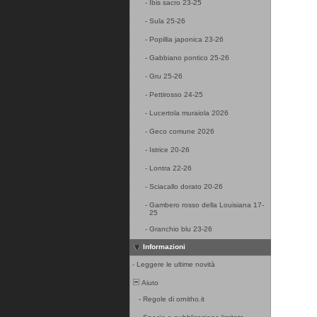
-
Ibis sacro 23-25
-
Sula 25-26
-
Popillia japonica 23-26
-
Gabbiano pontico 25-26
-
Gru 25-26
-
Pettirosso 24-25
-
Lucertola muraiola 2026
-
Geco comune 2026
-
Istrice 20-26
-
Lontra 22-26
-
Sciacallo dorato 20-26
-
Gambero rosso della Louisiana 17-
25
-
Granchio blu 23-26
Informazioni
-
Leggere le ultime novità
Aiuto
-
Regole di ornitho.it