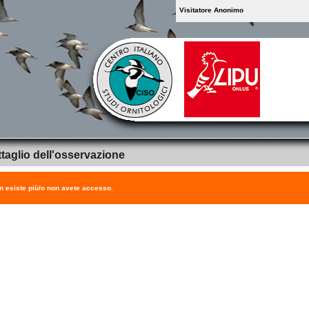
Visitatore Anonimo
taglio dell'osservazione
on esiste più/o non avete accesso.