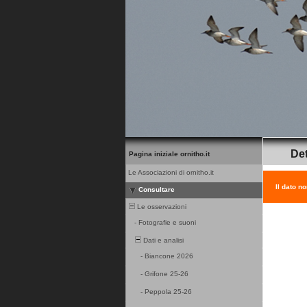
Det
Pagina iniziale ornitho.it
Le Associazioni di ornitho.it
Il dato n
Consultare
Le osservazioni
-
Fotografie e suoni
Dati e analisi
-
Biancone 2026
-
Grifone 25-26
-
Peppola 25-26