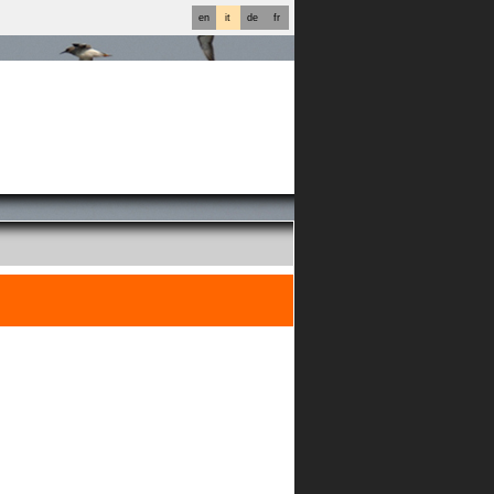
en
it
de
fr