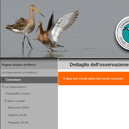
Dettaglio dell'osservazione
Pagina iniziale ornitho.it
Le Associazioni di ornitho.it
Il dato non esiste più/o non avete accesso.
Consultare
Le osservazioni
-
Fotografie e suoni
Dati e analisi
-
Biancone 2026
-
Grifone 25-26
-
Peppola 25-26