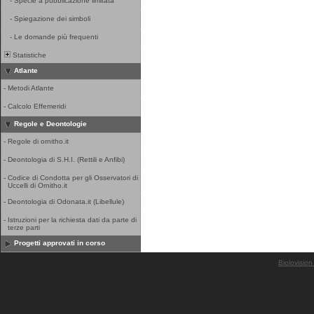
-
Specie a pubblicazione limitata
-
Spiegazione dei simboli
-
Le domande più frequenti
Statistiche
Atlante
-
Metodi Atlante
-
Calcolo Effemeridi
Regole e Deontologie
-
Regole di ornitho.it
-
Deontologia di S.H.I. (Rettili e Anfibi)
-
Codice di Condotta per gli Osservatori di
Uccelli di Ornitho.it
-
Deontologia di Odonata.it (Libellule)
-
Istruzioni per la richiesta dati da parte di
terze parti
Progetti approvati in corso
Biolovision