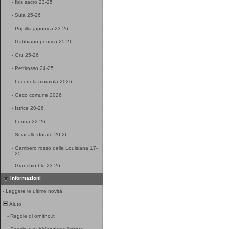
-
Ibis sacro 23-25
-
Sula 25-26
-
Popillia japonica 23-26
-
Gabbiano pontico 25-26
-
Gru 25-26
-
Pettirosso 24-25
-
Lucertola muraiola 2026
-
Geco comune 2026
-
Istrice 20-26
-
Lontra 22-26
-
Sciacallo dorato 20-26
-
Gambero rosso della Louisiana 17-
25
-
Granchio blu 23-26
Informazioni
-
Leggere le ultime novità
Aiuto
-
Regole di ornitho.it