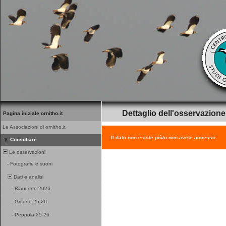
Dettaglio dell'osservazione
Pagina iniziale ornitho.it
Le Associazioni di ornitho.it
Il dato non esiste più/o non avete accesso.
Consultare
Le osservazioni
-
Fotografie e suoni
Dati e analisi
-
Biancone 2026
-
Grifone 25-26
-
Peppola 25-26