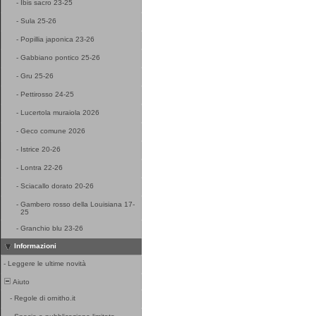
-
Ibis sacro 23-25
-
Sula 25-26
-
Popillia japonica 23-26
-
Gabbiano pontico 25-26
-
Gru 25-26
-
Pettirosso 24-25
-
Lucertola muraiola 2026
-
Geco comune 2026
-
Istrice 20-26
-
Lontra 22-26
-
Sciacallo dorato 20-26
-
Gambero rosso della Louisiana 17-
25
-
Granchio blu 23-26
Informazioni
-
Leggere le ultime novità
Aiuto
-
Regole di ornitho.it