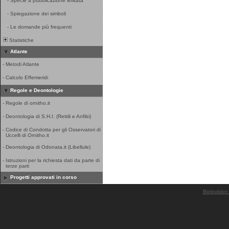
-
Specie a pubblicazione limitata
-
Spiegazione dei simboli
-
Le domande più frequenti
Statistiche
Atlante
-
Metodi Atlante
-
Calcolo Effemeridi
Regole e Deontologie
-
Regole di ornitho.it
-
Deontologia di S.H.I. (Rettili e Anfibi)
-
Codice di Condotta per gli Osservatori di
Uccelli di Ornitho.it
-
Deontologia di Odonata.it (Libellule)
-
Istruzioni per la richiesta dati da parte di
terze parti
Progetti approvati in corso
Biolovision