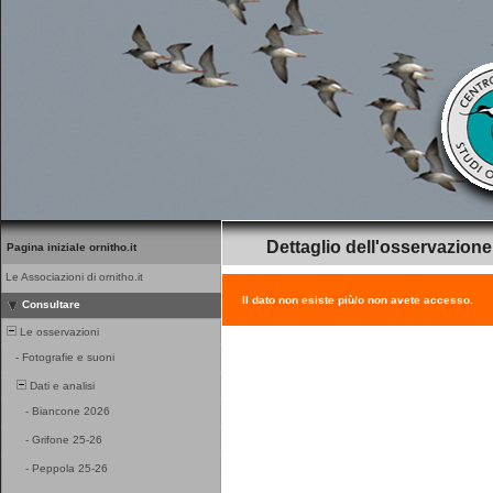
Dettaglio dell'osservazione
Pagina iniziale ornitho.it
Le Associazioni di ornitho.it
Il dato non esiste più/o non avete accesso.
Consultare
Le osservazioni
-
Fotografie e suoni
Dati e analisi
-
Biancone 2026
-
Grifone 25-26
-
Peppola 25-26