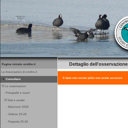
Dettaglio dell'osservazione
Pagina iniziale ornitho.it
Le Associazioni di ornitho.it
Il dato non esiste più/o non avete accesso.
Consultare
Le osservazioni
-
Fotografie e suoni
Dati e analisi
-
Biancone 2026
-
Grifone 25-26
-
Peppola 25-26