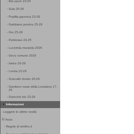
-
Ibis sacro 23-25
-
Sula 25-26
-
Popillia japonica 23-26
-
Gabbiano pontico 25-26
-
Gru 25-26
-
Pettirosso 24-25
-
Lucertola muraiola 2026
-
Geco comune 2026
-
Istrice 20-26
-
Lontra 22-26
-
Sciacallo dorato 20-26
-
Gambero rosso della Louisiana 17-
25
-
Granchio blu 23-26
Informazioni
-
Leggere le ultime novità
Aiuto
-
Regole di ornitho.it