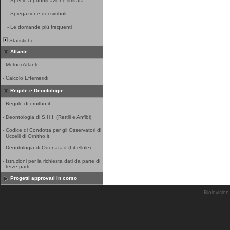
-
Specie a pubblicazione limitata
-
Spiegazione dei simboli
-
Le domande più frequenti
Statistiche
Atlante
-
Metodi Atlante
-
Calcolo Effemeridi
Regole e Deontologie
-
Regole di ornitho.it
-
Deontologia di S.H.I. (Rettili e Anfibi)
-
Codice di Condotta per gli Osservatori di
Uccelli di Ornitho.it
-
Deontologia di Odonata.it (Libellule)
-
Istruzioni per la richiesta dati da parte di
terze parti
Progetti approvati in corso
Biolovision