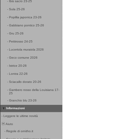
-
Ibis sacro 23-25
-
Sula 25-26
-
Popillia japonica 23-26
-
Gabbiano pontico 25-26
-
Gru 25-26
-
Pettirosso 24-25
-
Lucertola muraiola 2026
-
Geco comune 2026
-
Istrice 20-26
-
Lontra 22-26
-
Sciacallo dorato 20-26
-
Gambero rosso della Louisiana 17-
25
-
Granchio blu 23-26
Informazioni
-
Leggere le ultime novità
Aiuto
-
Regole di ornitho.it