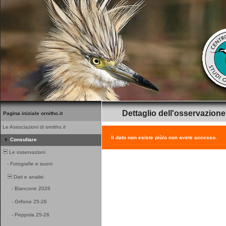
Dettaglio dell'osservazione
Pagina iniziale ornitho.it
Le Associazioni di ornitho.it
Il dato non esiste più/o non avete accesso.
Consultare
Le osservazioni
-
Fotografie e suoni
Dati e analisi
-
Biancone 2026
-
Grifone 25-26
-
Peppola 25-26