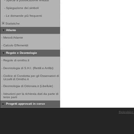
-
Specie a pubblicazione limitata
-
Spiegazione dei simboli
-
Le domande più frequenti
Statistiche
Atlante
-
Metodi Atlante
-
Calcolo Effemeridi
Regole e Deontologie
-
Regole di ornitho.it
-
Deontologia di S.H.I. (Rettili e Anfibi)
-
Codice di Condotta per gli Osservatori di
Uccelli di Ornitho.it
-
Deontologia di Odonata.it (Libellule)
-
Istruzioni per la richiesta dati da parte di
terze parti
Progetti approvati in corso
Biolovision