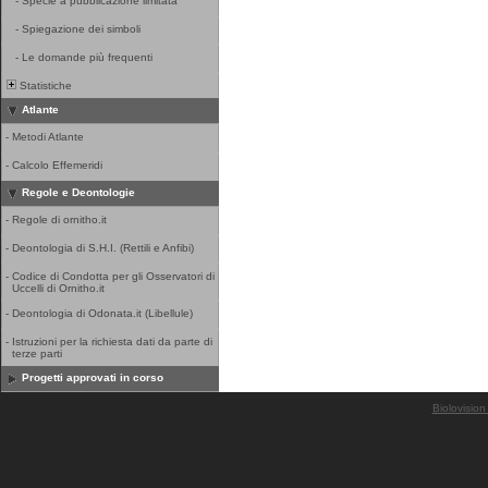
-
Specie a pubblicazione limitata
-
Spiegazione dei simboli
-
Le domande più frequenti
Statistiche
Atlante
-
Metodi Atlante
-
Calcolo Effemeridi
Regole e Deontologie
-
Regole di ornitho.it
-
Deontologia di S.H.I. (Rettili e Anfibi)
-
Codice di Condotta per gli Osservatori di
Uccelli di Ornitho.it
-
Deontologia di Odonata.it (Libellule)
-
Istruzioni per la richiesta dati da parte di
terze parti
Progetti approvati in corso
Biolovision