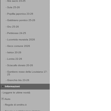
-
Ibis sacro 23-25
-
Sula 25-26
-
Popillia japonica 23-26
-
Gabbiano pontico 25-26
-
Gru 25-26
-
Pettirosso 24-25
-
Lucertola muraiola 2026
-
Geco comune 2026
-
Istrice 20-26
-
Lontra 22-26
-
Sciacallo dorato 20-26
-
Gambero rosso della Louisiana 17-
25
-
Granchio blu 23-26
Informazioni
-
Leggere le ultime novità
Aiuto
-
Regole di ornitho.it