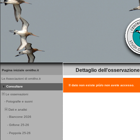
Dettaglio dell'osservazione
Pagina iniziale ornitho.it
Le Associazioni di ornitho.it
Il dato non esiste più/o non avete accesso.
Consultare
Le osservazioni
-
Fotografie e suoni
Dati e analisi
-
Biancone 2026
-
Grifone 25-26
-
Peppola 25-26