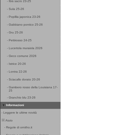
-
Ibis sacro 23-25
-
Sula 25-26
-
Popillia japonica 23-26
-
Gabbiano pontico 25-26
-
Gru 25-26
-
Pettirosso 24-25
-
Lucertola muraiola 2026
-
Geco comune 2026
-
Istrice 20-26
-
Lontra 22-26
-
Sciacallo dorato 20-26
-
Gambero rosso della Louisiana 17-
25
-
Granchio blu 23-26
Informazioni
-
Leggere le ultime novità
Aiuto
-
Regole di ornitho.it