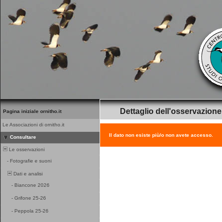
Dettaglio dell'osservazione
Pagina iniziale ornitho.it
Le Associazioni di ornitho.it
Il dato non esiste più/o non avete accesso.
Consultare
Le osservazioni
-
Fotografie e suoni
Dati e analisi
-
Biancone 2026
-
Grifone 25-26
-
Peppola 25-26