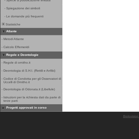
-
Specie a pubblicazione limitata
-
Spiegazione dei simboli
-
Le domande più frequenti
Statistiche
Atlante
-
Metodi Atlante
-
Calcolo Effemeridi
Regole e Deontologie
-
Regole di ornitho.it
-
Deontologia di S.H.I. (Rettili e Anfibi)
-
Codice di Condotta per gli Osservatori di
Uccelli di Ornitho.it
-
Deontologia di Odonata.it (Libellule)
-
Istruzioni per la richiesta dati da parte di
terze parti
Progetti approvati in corso
Biolovision