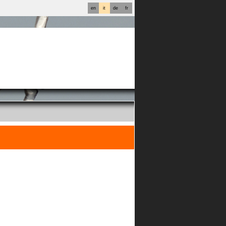
en
it
de
fr