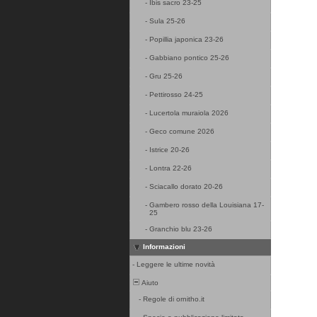
-
Ibis sacro 23-25
-
Sula 25-26
-
Popillia japonica 23-26
-
Gabbiano pontico 25-26
-
Gru 25-26
-
Pettirosso 24-25
-
Lucertola muraiola 2026
-
Geco comune 2026
-
Istrice 20-26
-
Lontra 22-26
-
Sciacallo dorato 20-26
-
Gambero rosso della Louisiana 17-
25
-
Granchio blu 23-26
Informazioni
-
Leggere le ultime novità
Aiuto
-
Regole di ornitho.it