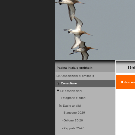
Det
Pagina iniziale ornitho.it
Le Associazioni di ornitho.it
Il dato n
Consultare
Le osservazioni
-
Fotografie e suoni
Dati e analisi
-
Biancone 2026
-
Grifone 25-26
-
Peppola 25-26