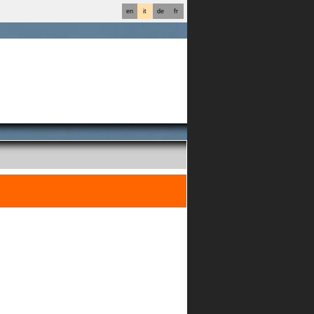
en
it
de
fr