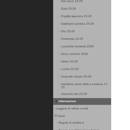
-
Ibis sacro 23-25
-
Sula 25-26
-
Popillia japonica 23-26
-
Gabbiano pontico 25-26
-
Gru 25-26
-
Pettirosso 24-25
-
Lucertola muraiola 2026
-
Geco comune 2026
-
Istrice 20-26
-
Lontra 22-26
-
Sciacallo dorato 20-26
-
Gambero rosso della Louisiana 17-
25
-
Granchio blu 23-26
Informazioni
-
Leggere le ultime novità
Aiuto
-
Regole di ornitho.it