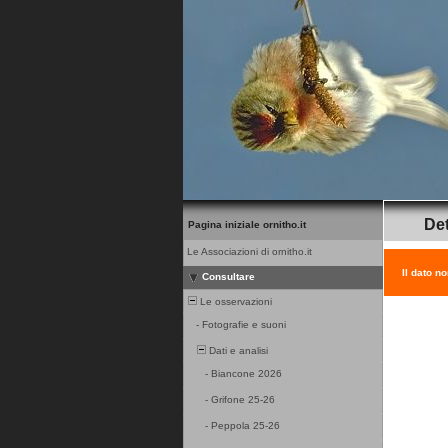
Det
Pagina iniziale ornitho.it
Le Associazioni di ornitho.it
Il dato n
Consultare
Le osservazioni
-
Fotografie e suoni
Dati e analisi
-
Biancone 2026
-
Grifone 25-26
-
Peppola 25-26