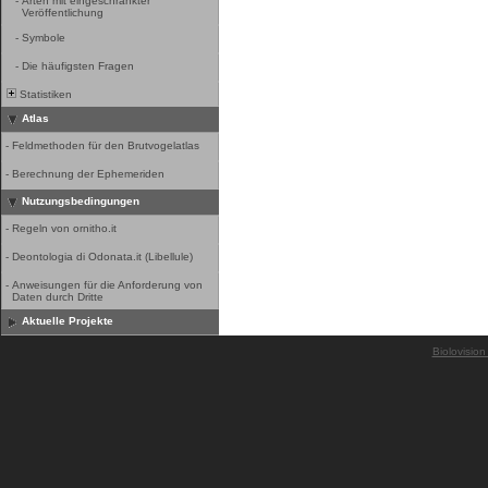
-
Arten mit eingeschränkter
Veröffentlichung
-
Symbole
-
Die häufigsten Fragen
Statistiken
Atlas
-
Feldmethoden für den Brutvogelatlas
-
Berechnung der Ephemeriden
Nutzungsbedingungen
-
Regeln von ornitho.it
-
Deontologia di Odonata.it (Libellule)
-
Anweisungen für die Anforderung von
Daten durch Dritte
Aktuelle Projekte
Biolovision