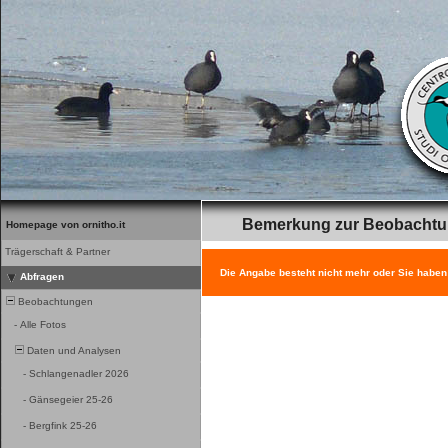
Bemerkung zur Beobacht
Homepage von ornitho.it
Trägerschaft & Partner
Die Angabe besteht nicht mehr oder Sie haben
Abfragen
Beobachtungen
-
Alle Fotos
Daten und Analysen
-
Schlangenadler 2026
-
Gänsegeier 25-26
-
Bergfink 25-26