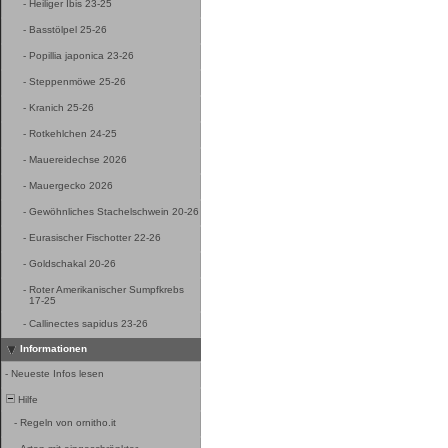
-
Heiliger Ibis 23-25
-
Basstölpel 25-26
-
Popillia japonica 23-26
-
Steppenmöwe 25-26
-
Kranich 25-26
-
Rotkehlchen 24-25
-
Mauereidechse 2026
-
Mauergecko 2026
-
Gewöhnliches Stachelschwein 20-26
-
Eurasischer Fischotter 22-26
-
Goldschakal 20-26
-
Roter Amerikanischer Sumpfkrebs
17-25
-
Callinectes sapidus 23-26
Informationen
-
Neueste Infos lesen
Hilfe
-
Regeln von ornitho.it