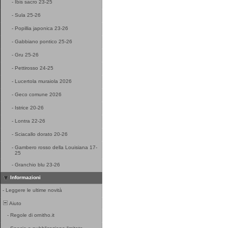
-
Ibis sacro 23-25
-
Sula 25-26
-
Popillia japonica 23-26
-
Gabbiano pontico 25-26
-
Gru 25-26
-
Pettirosso 24-25
-
Lucertola muraiola 2026
-
Geco comune 2026
-
Istrice 20-26
-
Lontra 22-26
-
Sciacallo dorato 20-26
-
Gambero rosso della Louisiana 17-
25
-
Granchio blu 23-26
Informazioni
-
Leggere le ultime novità
Aiuto
-
Regole di ornitho.it