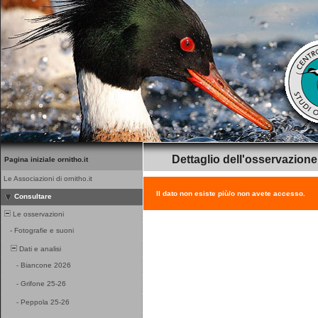
Dettaglio dell'osservazione
Pagina iniziale ornitho.it
Le Associazioni di ornitho.it
Il dato non esiste più/o non avete accesso.
Consultare
Le osservazioni
-
Fotografie e suoni
Dati e analisi
-
Biancone 2026
-
Grifone 25-26
-
Peppola 25-26