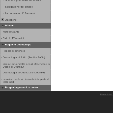
-
Specie a pubblicazione limitata
-
Spiegazione dei simboli
-
Le domande più frequenti
Statistiche
Atlante
-
Metodi Atlante
-
Calcolo Effemeridi
Regole e Deontologie
-
Regole di ornitho.it
-
Deontologia di S.H.I. (Rettili e Anfibi)
-
Codice di Condotta per gli Osservatori di
Uccelli di Ornitho.it
-
Deontologia di Odonata.it (Libellule)
-
Istruzioni per la richiesta dati da parte di
terze parti
Progetti approvati in corso
Biolovision