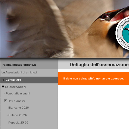
Dettaglio dell'osservazione
Pagina iniziale ornitho.it
Le Associazioni di ornitho.it
Il dato non esiste più/o non avete accesso.
Consultare
Le osservazioni
-
Fotografie e suoni
Dati e analisi
-
Biancone 2026
-
Grifone 25-26
-
Peppola 25-26