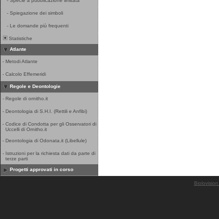
-
Specie a pubblicazione limitata
-
Spiegazione dei simboli
-
Le domande più frequenti
Statistiche
Atlante
-
Metodi Atlante
-
Calcolo Effemeridi
Regole e Deontologie
-
Regole di ornitho.it
-
Deontologia di S.H.I. (Rettili e Anfibi)
-
Codice di Condotta per gli Osservatori di
Uccelli di Ornitho.it
-
Deontologia di Odonata.it (Libellule)
-
Istruzioni per la richiesta dati da parte di
terze parti
Progetti approvati in corso
Biolovision