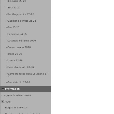
-
Ibis sacro 23-25
-
Sula 25-26
-
Popillia japonica 23-26
-
Gabbiano pontico 25-26
-
Gru 25-26
-
Pettirosso 24-25
-
Lucertola muraiola 2026
-
Geco comune 2026
-
Istrice 20-26
-
Lontra 22-26
-
Sciacallo dorato 20-26
-
Gambero rosso della Louisiana 17-
25
-
Granchio blu 23-26
Informazioni
-
Leggere le ultime novità
Aiuto
-
Regole di ornitho.it