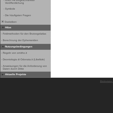
-
Arten mit eingeschränkter
Veröffentlichung
-
Symbole
-
Die häufigsten Fragen
Statistiken
Atlas
-
Feldmethoden für den Brutvogelatlas
-
Berechnung der Ephemeriden
Nutzungsbedingungen
-
Regeln von ornitho.it
-
Deontologia di Odonata.it (Libellule)
-
Anweisungen für die Anforderung von
Daten durch Dritte
Aktuelle Projekte
Biolovision