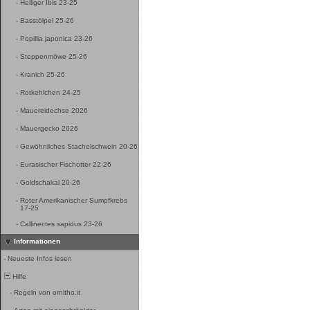
-
Heiliger Ibis 23-25
-
Basstölpel 25-26
-
Popillia japonica 23-26
-
Steppenmöwe 25-26
-
Kranich 25-26
-
Rotkehlchen 24-25
-
Mauereidechse 2026
-
Mauergecko 2026
-
Gewöhnliches Stachelschwein 20-26
-
Eurasischer Fischotter 22-26
-
Goldschakal 20-26
-
Roter Amerikanischer Sumpfkrebs
17-25
-
Callinectes sapidus 23-26
Informationen
-
Neueste Infos lesen
Hilfe
-
Regeln von ornitho.it