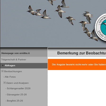
Bemerkung zur Beobacht
Homepage von ornitho.it
Trägerschaft & Partner
Die Angabe besteht nicht mehr oder Sie haben
Abfragen
Beobachtungen
-
Alle Fotos
Daten und Analysen
-
Schlangenadler 2026
-
Gänsegeier 25-26
-
Bergfink 25-26