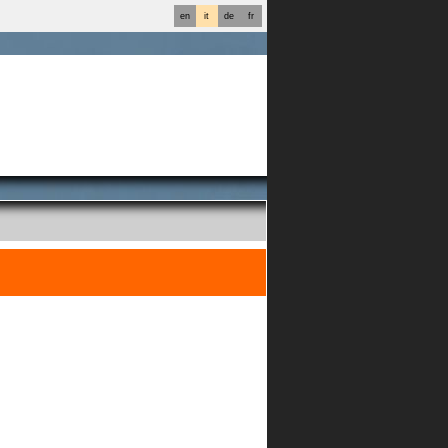
en
it
de
fr