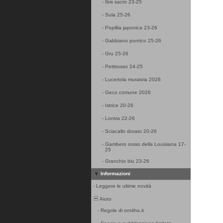
-
Ibis sacro 23-25
-
Sula 25-26
-
Popillia japonica 23-26
-
Gabbiano pontico 25-26
-
Gru 25-26
-
Pettirosso 24-25
-
Lucertola muraiola 2026
-
Geco comune 2026
-
Istrice 20-26
-
Lontra 22-26
-
Sciacallo dorato 20-26
-
Gambero rosso della Louisiana 17-
25
-
Granchio blu 23-26
Informazioni
-
Leggere le ultime novità
Aiuto
-
Regole di ornitho.it