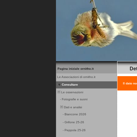
Det
Pagina iniziale ornitho.it
Le Associazioni di ornitho.it
Il dato n
Consultare
Le osservazioni
-
Fotografie e suoni
Dati e analisi
-
Biancone 2026
-
Grifone 25-26
-
Peppola 25-26