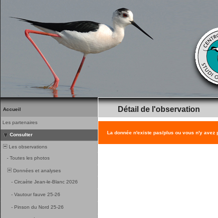
Détail de l'observation
Accueil
Les partenaires
La donnée n'existe pas/plus ou vous n'y avez
Consulter
Les observations
-
Toutes les photos
Données et analyses
-
Circaète Jean-le-Blanc 2026
-
Vautour fauve 25-26
-
Pinson du Nord 25-26