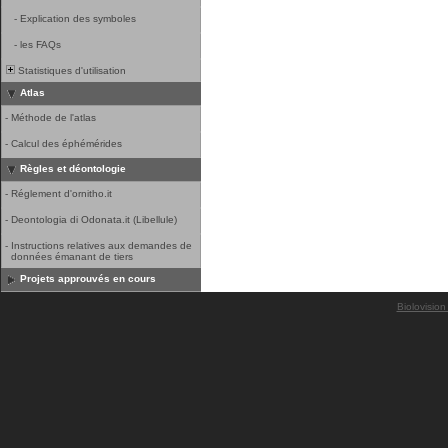
-
Explication des symboles
-
les FAQs
Statistiques d'utilisation
Atlas
-
Méthode de l'atlas
-
Calcul des éphémérides
Règles et déontologie
-
Réglement d'ornitho.it
-
Deontologia di Odonata.it (Libellule)
-
Instructions relatives aux demandes de
données émanant de tiers
Projets approuvés en cours
Biolovision