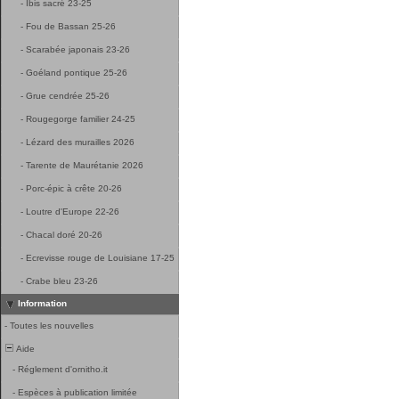
-
Ibis sacré 23-25
-
Fou de Bassan 25-26
-
Scarabée japonais 23-26
-
Goéland pontique 25-26
-
Grue cendrée 25-26
-
Rougegorge familier 24-25
-
Lézard des murailles 2026
-
Tarente de Maurétanie 2026
-
Porc-épic à crête 20-26
-
Loutre d'Europe 22-26
-
Chacal doré 20-26
-
Ecrevisse rouge de Louisiane 17-25
-
Crabe bleu 23-26
Information
-
Toutes les nouvelles
Aide
-
Réglement d'ornitho.it
-
Espèces à publication limitée