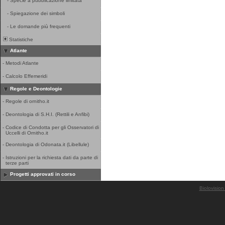
-
Specie a pubblicazione limitata
-
Spiegazione dei simboli
-
Le domande più frequenti
Statistiche
Atlante
-
Metodi Atlante
-
Calcolo Effemeridi
Regole e Deontologie
-
Regole di ornitho.it
-
Deontologia di S.H.I. (Rettili e Anfibi)
-
Codice di Condotta per gli Osservatori di
Uccelli di Ornitho.it
-
Deontologia di Odonata.it (Libellule)
-
Istruzioni per la richiesta dati da parte di
terze parti
Progetti approvati in corso
Biolovision