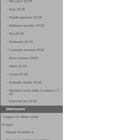
-
Ibis sacro 23-25
-
Sula 25-26
-
Popillia japonica 23-26
-
Gabbiano pontico 25-26
-
Gru 25-26
-
Pettirosso 24-25
-
Lucertola muraiola 2026
-
Geco comune 2026
-
Istrice 20-26
-
Lontra 22-26
-
Sciacallo dorato 20-26
-
Gambero rosso della Louisiana 17-
25
-
Granchio blu 23-26
Informazioni
-
Leggere le ultime novità
Aiuto
-
Regole di ornitho.it