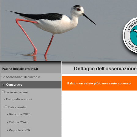
Dettaglio dell'osservazione
Pagina iniziale ornitho.it
Le Associazioni di ornitho.it
Il dato non esiste più/o non avete accesso.
Consultare
Le osservazioni
-
Fotografie e suoni
Dati e analisi
-
Biancone 2026
-
Grifone 25-26
-
Peppola 25-26