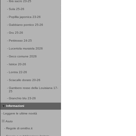
-
Ibis sacro 23-25
-
Sula 25-26
-
Popillia japonica 23-26
-
Gabbiano pontico 25-26
-
Gru 25-26
-
Pettirosso 24-25
-
Lucertola muraiola 2026
-
Geco comune 2026
-
Istrice 20-26
-
Lontra 22-26
-
Sciacallo dorato 20-26
-
Gambero rosso della Louisiana 17-
25
-
Granchio blu 23-26
Informazioni
-
Leggere le ultime novità
Aiuto
-
Regole di ornitho.it