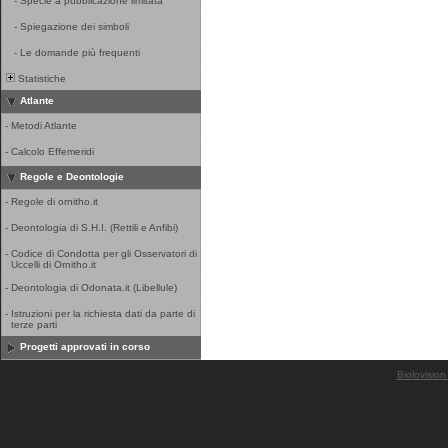
-
Specie a pubblicazione limitata
-
Spiegazione dei simboli
-
Le domande più frequenti
Statistiche
Atlante
-
Metodi Atlante
-
Calcolo Effemeridi
Regole e Deontologie
-
Regole di ornitho.it
-
Deontologia di S.H.I. (Rettili e Anfibi)
-
Codice di Condotta per gli Osservatori di
Uccelli di Ornitho.it
-
Deontologia di Odonata.it (Libellule)
-
Istruzioni per la richiesta dati da parte di
terze parti
Progetti approvati in corso
Biolovision