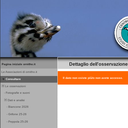
Dettaglio dell'osservazione
Pagina iniziale ornitho.it
Le Associazioni di ornitho.it
Il dato non esiste più/o non avete accesso.
Consultare
Le osservazioni
-
Fotografie e suoni
Dati e analisi
-
Biancone 2026
-
Grifone 25-26
-
Peppola 25-26