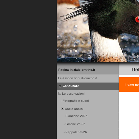
Det
Pagina iniziale ornitho.it
Le Associazioni di ornitho.it
Il dato n
Consultare
Le osservazioni
-
Fotografie e suoni
Dati e analisi
-
Biancone 2026
-
Grifone 25-26
-
Peppola 25-26