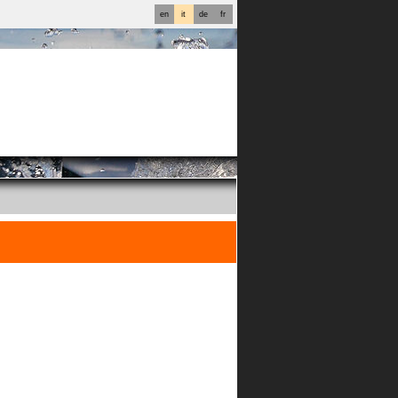
en
it
de
fr