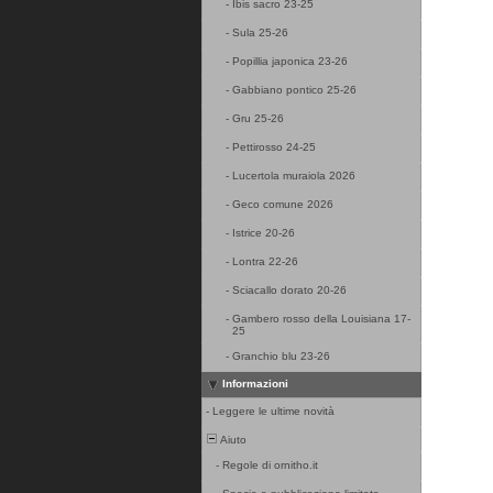
-
Ibis sacro 23-25
-
Sula 25-26
-
Popillia japonica 23-26
-
Gabbiano pontico 25-26
-
Gru 25-26
-
Pettirosso 24-25
-
Lucertola muraiola 2026
-
Geco comune 2026
-
Istrice 20-26
-
Lontra 22-26
-
Sciacallo dorato 20-26
-
Gambero rosso della Louisiana 17-
25
-
Granchio blu 23-26
Informazioni
-
Leggere le ultime novità
Aiuto
-
Regole di ornitho.it