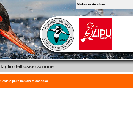
Visitatore Anonimo
taglio dell'osservazione
on esiste più/o non avete accesso.