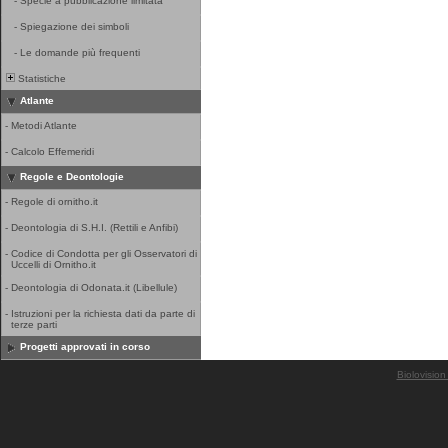
-
Specie a pubblicazione limitata
-
Spiegazione dei simboli
-
Le domande più frequenti
Statistiche
Atlante
-
Metodi Atlante
-
Calcolo Effemeridi
Regole e Deontologie
-
Regole di ornitho.it
-
Deontologia di S.H.I. (Rettili e Anfibi)
-
Codice di Condotta per gli Osservatori di
Uccelli di Ornitho.it
-
Deontologia di Odonata.it (Libellule)
-
Istruzioni per la richiesta dati da parte di
terze parti
Progetti approvati in corso
Biolovision