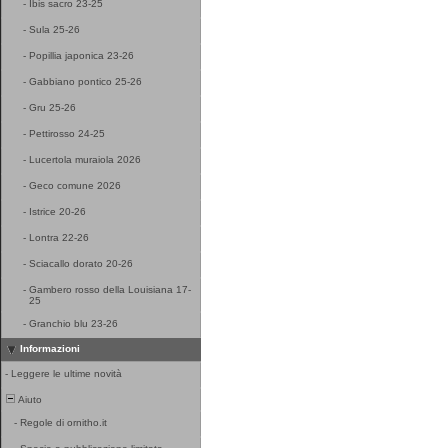
-
Ibis sacro 23-25
-
Sula 25-26
-
Popillia japonica 23-26
-
Gabbiano pontico 25-26
-
Gru 25-26
-
Pettirosso 24-25
-
Lucertola muraiola 2026
-
Geco comune 2026
-
Istrice 20-26
-
Lontra 22-26
-
Sciacallo dorato 20-26
-
Gambero rosso della Louisiana 17-
25
-
Granchio blu 23-26
Informazioni
-
Leggere le ultime novità
Aiuto
-
Regole di ornitho.it