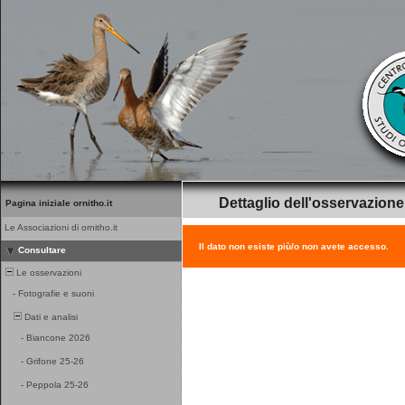
Dettaglio dell'osservazione
Pagina iniziale ornitho.it
Le Associazioni di ornitho.it
Il dato non esiste più/o non avete accesso.
Consultare
Le osservazioni
-
Fotografie e suoni
Dati e analisi
-
Biancone 2026
-
Grifone 25-26
-
Peppola 25-26