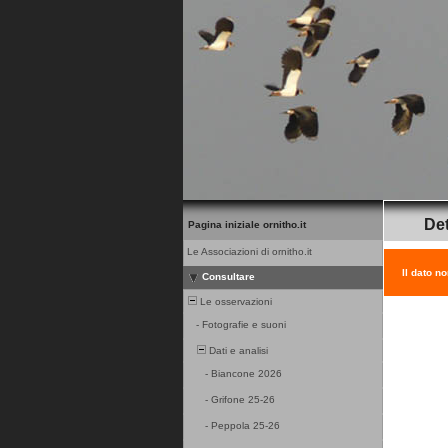
Det
Pagina iniziale ornitho.it
Le Associazioni di ornitho.it
Il dato n
Consultare
Le osservazioni
-
Fotografie e suoni
Dati e analisi
-
Biancone 2026
-
Grifone 25-26
-
Peppola 25-26