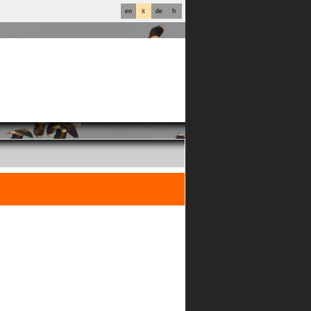
en
it
de
fr