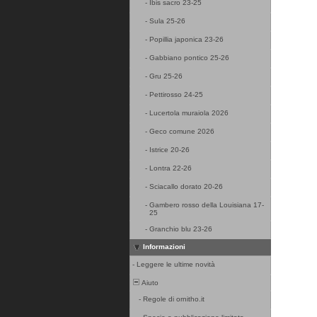
-
Ibis sacro 23-25
-
Sula 25-26
-
Popillia japonica 23-26
-
Gabbiano pontico 25-26
-
Gru 25-26
-
Pettirosso 24-25
-
Lucertola muraiola 2026
-
Geco comune 2026
-
Istrice 20-26
-
Lontra 22-26
-
Sciacallo dorato 20-26
-
Gambero rosso della Louisiana 17-
25
-
Granchio blu 23-26
Informazioni
-
Leggere le ultime novità
Aiuto
-
Regole di ornitho.it