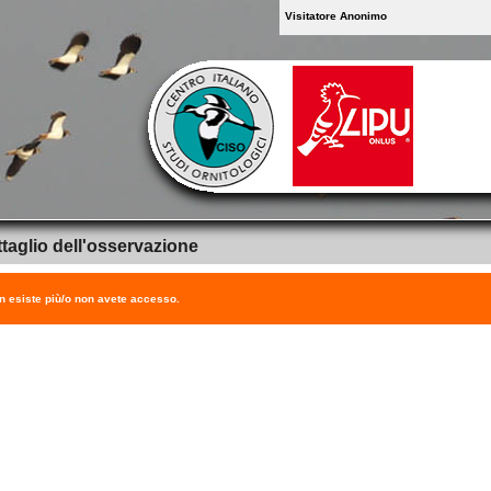
Visitatore Anonimo
taglio dell'osservazione
on esiste più/o non avete accesso.