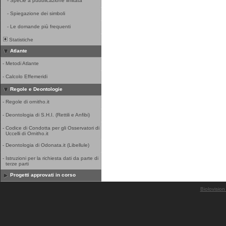
-
Specie a pubblicazione limitata
-
Spiegazione dei simboli
-
Le domande più frequenti
Statistiche
Atlante
-
Metodi Atlante
-
Calcolo Effemeridi
Regole e Deontologie
-
Regole di ornitho.it
-
Deontologia di S.H.I. (Rettili e Anfibi)
-
Codice di Condotta per gli Osservatori di
Uccelli di Ornitho.it
-
Deontologia di Odonata.it (Libellule)
-
Istruzioni per la richiesta dati da parte di
terze parti
Progetti approvati in corso
Biolovision