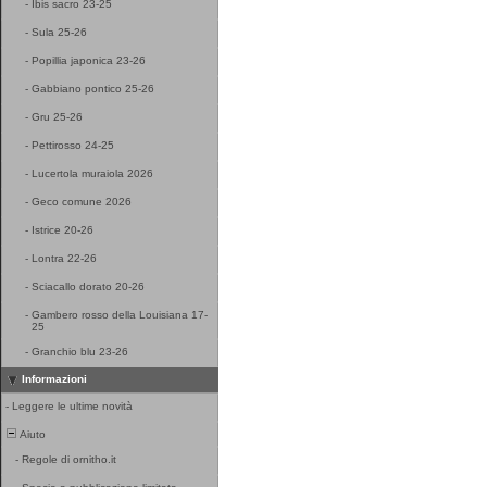
-
Ibis sacro 23-25
-
Sula 25-26
-
Popillia japonica 23-26
-
Gabbiano pontico 25-26
-
Gru 25-26
-
Pettirosso 24-25
-
Lucertola muraiola 2026
-
Geco comune 2026
-
Istrice 20-26
-
Lontra 22-26
-
Sciacallo dorato 20-26
-
Gambero rosso della Louisiana 17-
25
-
Granchio blu 23-26
Informazioni
-
Leggere le ultime novità
Aiuto
-
Regole di ornitho.it