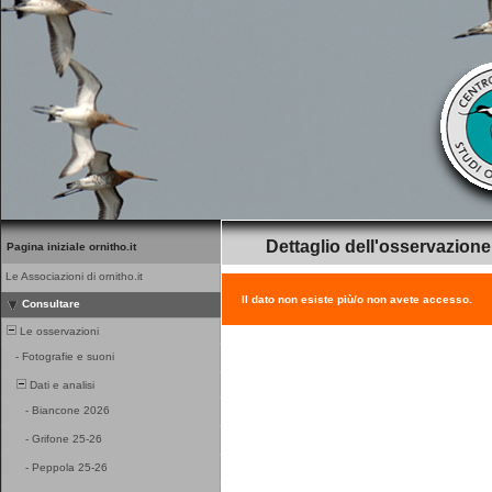
Dettaglio dell'osservazione
Pagina iniziale ornitho.it
Le Associazioni di ornitho.it
Il dato non esiste più/o non avete accesso.
Consultare
Le osservazioni
-
Fotografie e suoni
Dati e analisi
-
Biancone 2026
-
Grifone 25-26
-
Peppola 25-26