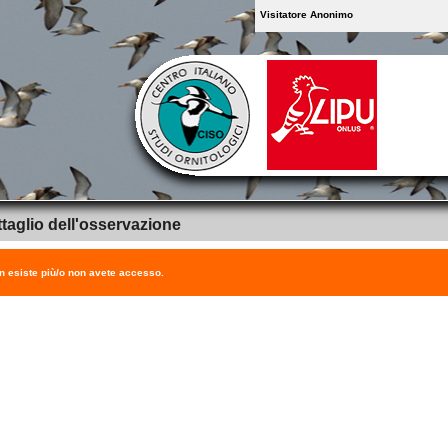
Visitatore Anonimo
taglio dell'osservazione
on esiste più/o non avete accesso.