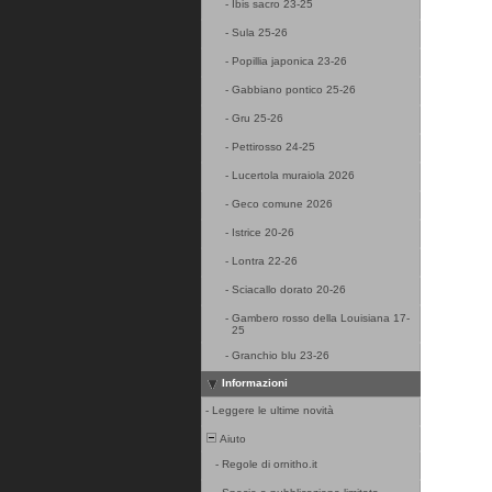
-
Ibis sacro 23-25
-
Sula 25-26
-
Popillia japonica 23-26
-
Gabbiano pontico 25-26
-
Gru 25-26
-
Pettirosso 24-25
-
Lucertola muraiola 2026
-
Geco comune 2026
-
Istrice 20-26
-
Lontra 22-26
-
Sciacallo dorato 20-26
-
Gambero rosso della Louisiana 17-
25
-
Granchio blu 23-26
Informazioni
-
Leggere le ultime novità
Aiuto
-
Regole di ornitho.it