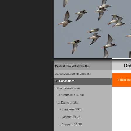
Det
Pagina iniziale ornitho.it
Le Associazioni di ornitho.it
Il dato n
Consultare
Le osservazioni
-
Fotografie e suoni
Dati e analisi
-
Biancone 2026
-
Grifone 25-26
-
Peppola 25-26