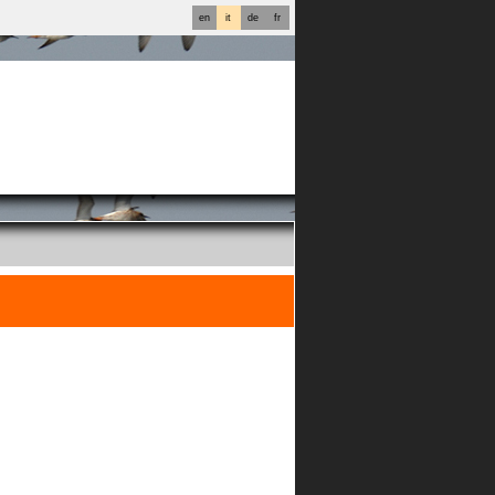
en
it
de
fr