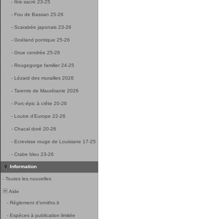
-
Ibis sacré 23-25
-
Fou de Bassan 25-26
-
Scarabée japonais 23-26
-
Goéland pontique 25-26
-
Grue cendrée 25-26
-
Rougegorge familier 24-25
-
Lézard des murailles 2026
-
Tarente de Maurétanie 2026
-
Porc-épic à crête 20-26
-
Loutre d'Europe 22-26
-
Chacal doré 20-26
-
Ecrevisse rouge de Louisiane 17-25
-
Crabe bleu 23-26
Information
-
Toutes les nouvelles
Aide
-
Réglement d'ornitho.it
-
Espèces à publication limitée