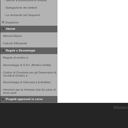
-
Specie a pubblicazione limitata
-
Spiegazione dei simboli
-
Le domande più frequenti
Statistiche
Atlante
-
Metodi Atlante
-
Calcolo Effemeridi
Regole e Deontologie
-
Regole di ornitho.it
-
Deontologia di S.H.I. (Rettili e Anfibi)
-
Codice di Condotta per gli Osservatori di
Uccelli di Ornitho.it
-
Deontologia di Odonata.it (Libellule)
-
Istruzioni per la richiesta dati da parte di
terze parti
Progetti approvati in corso
Biolovision