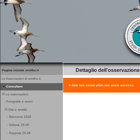
Dettaglio dell'osservazione
Pagina iniziale ornitho.it
Le Associazioni di ornitho.it
Il dato non esiste più/o non avete accesso.
Consultare
Le osservazioni
-
Fotografie e suoni
Dati e analisi
-
Biancone 2026
-
Grifone 25-26
-
Peppola 25-26