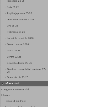
-
Ibis sacro 23-25
-
Sula 25-26
-
Popillia japonica 23-26
-
Gabbiano pontico 25-26
-
Gru 25-26
-
Pettirosso 24-25
-
Lucertola muraiola 2026
-
Geco comune 2026
-
Istrice 20-26
-
Lontra 22-26
-
Sciacallo dorato 20-26
-
Gambero rosso della Louisiana 17-
25
-
Granchio blu 23-26
Informazioni
-
Leggere le ultime novità
Aiuto
-
Regole di ornitho.it