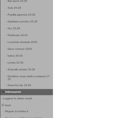
-
Ibis sacro 23-25
-
Sula 25-26
-
Popillia japonica 23-26
-
Gabbiano pontico 25-26
-
Gru 25-26
-
Pettirosso 24-25
-
Lucertola muraiola 2026
-
Geco comune 2026
-
Istrice 20-26
-
Lontra 22-26
-
Sciacallo dorato 20-26
-
Gambero rosso della Louisiana 17-
25
-
Granchio blu 23-26
Informazioni
-
Leggere le ultime novità
Aiuto
-
Regole di ornitho.it