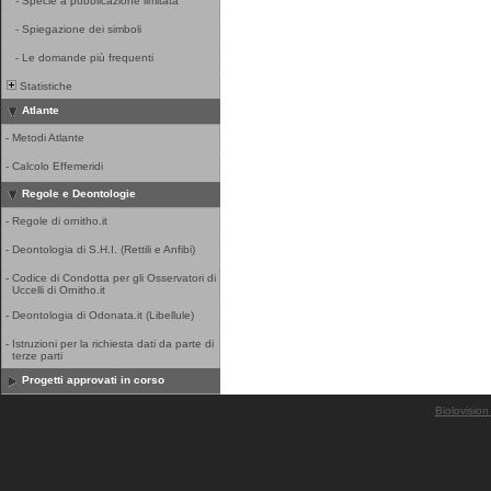
-
Specie a pubblicazione limitata
-
Spiegazione dei simboli
-
Le domande più frequenti
Statistiche
Atlante
-
Metodi Atlante
-
Calcolo Effemeridi
Regole e Deontologie
-
Regole di ornitho.it
-
Deontologia di S.H.I. (Rettili e Anfibi)
-
Codice di Condotta per gli Osservatori di
Uccelli di Ornitho.it
-
Deontologia di Odonata.it (Libellule)
-
Istruzioni per la richiesta dati da parte di
terze parti
Progetti approvati in corso
Biolovision