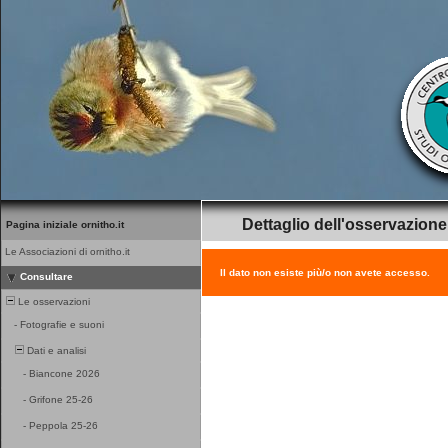
Dettaglio dell'osservazione
Pagina iniziale ornitho.it
Le Associazioni di ornitho.it
Il dato non esiste più/o non avete accesso.
Consultare
Le osservazioni
-
Fotografie e suoni
Dati e analisi
-
Biancone 2026
-
Grifone 25-26
-
Peppola 25-26