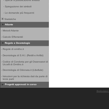
-
Specie a pubblicazione limitata
-
Spiegazione dei simboli
-
Le domande più frequenti
Statistiche
Atlante
-
Metodi Atlante
-
Calcolo Effemeridi
Regole e Deontologie
-
Regole di ornitho.it
-
Deontologia di S.H.I. (Rettili e Anfibi)
-
Codice di Condotta per gli Osservatori di
Uccelli di Ornitho.it
-
Deontologia di Odonata.it (Libellule)
-
Istruzioni per la richiesta dati da parte di
terze parti
Progetti approvati in corso
Biolovision