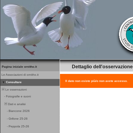
Dettaglio dell'osservazione
Pagina iniziale ornitho.it
Le Associazioni di ornitho.it
Il dato non esiste più/o non avete accesso.
Consultare
Le osservazioni
-
Fotografie e suoni
Dati e analisi
-
Biancone 2026
-
Grifone 25-26
-
Peppola 25-26