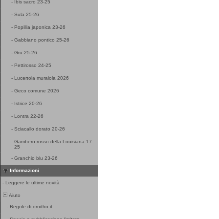
-
Ibis sacro 23-25
-
Sula 25-26
-
Popillia japonica 23-26
-
Gabbiano pontico 25-26
-
Gru 25-26
-
Pettirosso 24-25
-
Lucertola muraiola 2026
-
Geco comune 2026
-
Istrice 20-26
-
Lontra 22-26
-
Sciacallo dorato 20-26
-
Gambero rosso della Louisiana 17-
25
-
Granchio blu 23-26
Informazioni
-
Leggere le ultime novità
Aiuto
-
Regole di ornitho.it