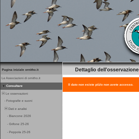
Dettaglio dell'osservazione
Pagina iniziale ornitho.it
Le Associazioni di ornitho.it
Il dato non esiste più/o non avete accesso.
Consultare
Le osservazioni
-
Fotografie e suoni
Dati e analisi
-
Biancone 2026
-
Grifone 25-26
-
Peppola 25-26