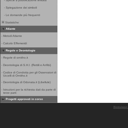
-
Specie a pubblicazione limitata
-
Spiegazione dei simboli
-
Le domande più frequenti
Statistiche
Atlante
-
Metodi Atlante
-
Calcolo Effemeridi
Regole e Deontologie
-
Regole di ornitho.it
-
Deontologia di S.H.I. (Rettili e Anfibi)
-
Codice di Condotta per gli Osservatori di
Uccelli di Ornitho.it
-
Deontologia di Odonata.it (Libellule)
-
Istruzioni per la richiesta dati da parte di
terze parti
Progetti approvati in corso
Biolovision