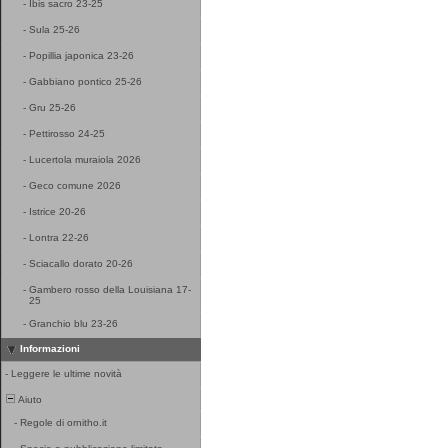
-
Ibis sacro 23-25
-
Sula 25-26
-
Popillia japonica 23-26
-
Gabbiano pontico 25-26
-
Gru 25-26
-
Pettirosso 24-25
-
Lucertola muraiola 2026
-
Geco comune 2026
-
Istrice 20-26
-
Lontra 22-26
-
Sciacallo dorato 20-26
-
Gambero rosso della Louisiana 17-
25
-
Granchio blu 23-26
Informazioni
-
Leggere le ultime novità
Aiuto
-
Regole di ornitho.it